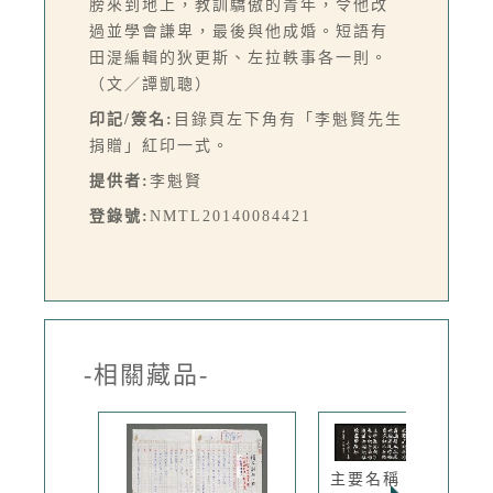
膀來到地上，教訓驕傲的青年，令他改
過並學會謙卑，最後與他成婚。短語有
田湜編輯的狄更斯、左拉軼事各一則。
（文／譚凱聰）
印記/簽名:
目錄頁左下角有「李魁賢先生
捐贈」紅印一式。
提供者:
李魁賢
登錄號:
NMTL20140084421
-相關藏品-
主要名稱：初期幼稚