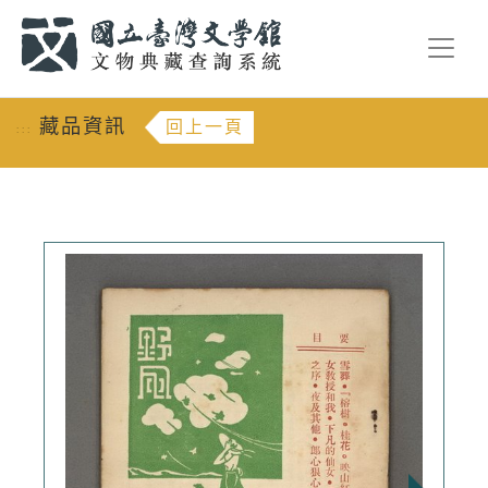
跳到主要內容
:::
藏品資訊
回上一頁
:::