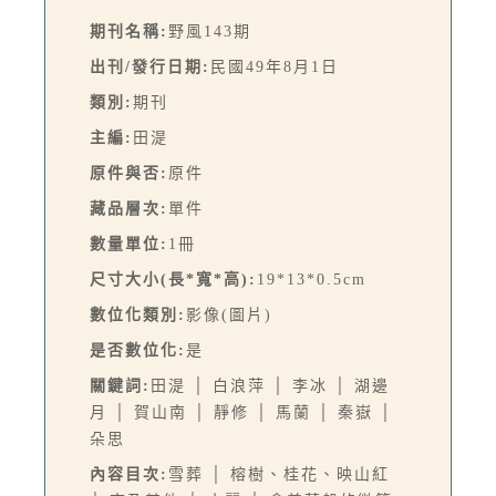
期刊名稱:
野風143期
出刊/發行日期:
民國49年8月1日
類別:
期刊
主編:
田湜
原件與否:
原件
藏品層次:
單件
數量單位:
1冊
尺寸大小(長*寬*高):
19*13*0.5cm
數位化類別:
影像(圖片)
是否數位化:
是
關鍵詞:
田湜 │ 白浪萍 │ 李冰 │ 湖邊
月 │ 賀山南 │ 靜修 │ 馬蘭 │ 秦嶽 │
朵思
內容目次:
雪葬 │ 榕樹、桂花、映山紅