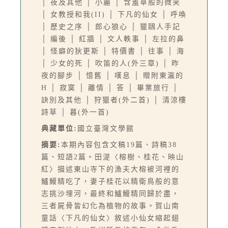
│ 夜及其他 │ 小麗 │ 含羞草般的微笑
│ 女教授和我(II) │ 下凡的仙女 │ 呼喚
│ 歷史之序 │ 郎心狼心 │ 獵鷗人手記
│ 編後 │ 紅牆 │ 文人軼事 │ 左拉的鼻
│ 怪癖的狄更斯 │ 特價書 │ 往事 │ 海
│ 少女的死 │ 吹笛的人(外三章) │ 昨
夜的腳步 │ 憶舊 │ 嘆息 │ 贈附東瀛的
H │ 寂寞 │ 離情 │ 答 │ 畢業旅行 │
訣別及其他 │ 狩獵者(外二首) │ 清涼樓
詩草 │ 暮(外一首)
典藏單位:
國立臺灣文學館
摘要:
本期內容包含文稿19篇、詩稿38
篇、短語2篇。田湜〈榕樹、桂花、映山
紅〉描述東山寺下的漁夫大榕被河裡的
鱸鰻精吃了，妻子桂花以精衛鳥般的意
志挑沙埋河，最終和鱸鰻精同歸於盡，
三者屍骨皆幻化為植物的故事。賀山南
童話〈下凡的仙女〉敘述小仙女縮起翅