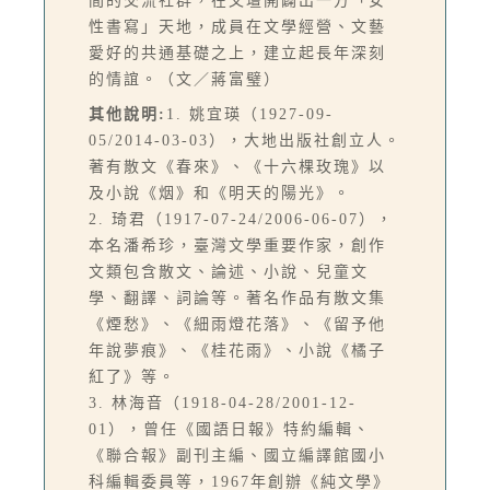
間的交流社群，在文壇開闢出一方「女
性書寫」天地，成員在文學經營、文藝
愛好的共通基礎之上，建立起長年深刻
的情誼。（文／蔣富璧）
其他說明:
1. 姚宜瑛（1927-09-
05/2014-03-03），大地出版社創立人。
著有散文《春來》、《十六棵玫瑰》以
及小說《烟》和《明天的陽光》。
2. 琦君（1917-07-24/2006-06-07），
本名潘希珍，臺灣文學重要作家，創作
文類包含散文、論述、小說、兒童文
學、翻譯、詞論等。著名作品有散文集
《煙愁》、《細雨燈花落》、《留予他
年說夢痕》、《桂花雨》、小說《橘子
紅了》等。
3. 林海音（1918-04-28/2001-12-
01），曾任《國語日報》特約編輯、
《聯合報》副刊主編、國立編譯館國小
科編輯委員等，1967年創辦《純文學》