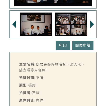
列印
主要名稱:
琦君夫婦與林海音、潘人木、
姚宜瑛等人合照5
拍攝日期:
不詳
類別:
攝影
拍攝者:
不詳
原件與否:
原件