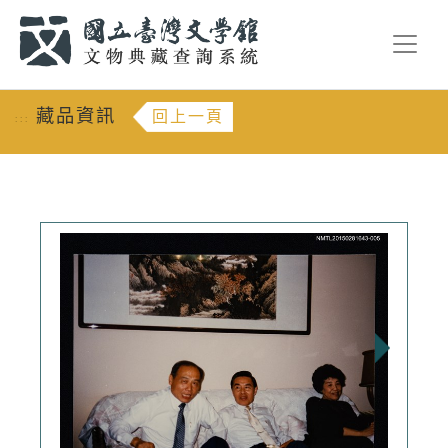
跳到主要內容
:::
藏品資訊
回上一頁
:::