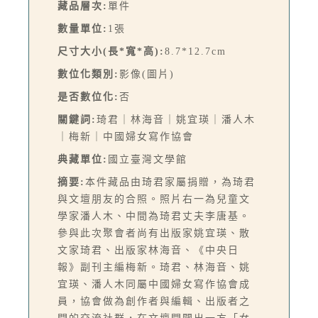
藏品層次:
單件
數量單位:
1張
尺寸大小(長*寬*高):
8.7*12.7cm
數位化類別:
影像(圖片)
是否數位化:
否
關鍵詞:
琦君｜林海音｜姚宜瑛｜潘人木
｜梅新｜中國婦女寫作協會
典藏單位:
國立臺灣文學館
摘要:
本件藏品由琦君家屬捐贈，為琦君
與文壇朋友的合照。照片右一為兒童文
學家潘人木、中間為琦君丈夫李唐基。
參與此次聚會者尚有出版家姚宜瑛、散
文家琦君、出版家林海音、《中央日
報》副刊主編梅新。琦君、林海音、姚
宜瑛、潘人木同屬中國婦女寫作協會成
員，協會做為創作者與編輯、出版者之