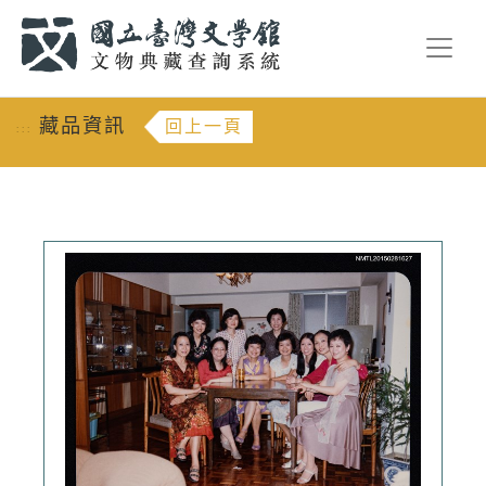
跳到主要內容
:::
藏品資訊
回上一頁
:::