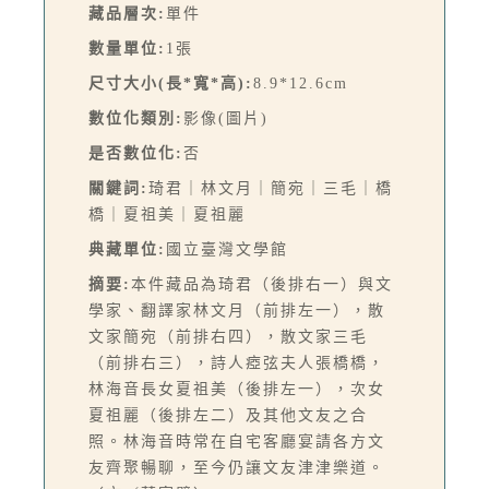
藏品層次:
單件
數量單位:
1張
尺寸大小(長*寬*高):
8.9*12.6cm
數位化類別:
影像(圖片)
是否數位化:
否
關鍵詞:
琦君｜林文月｜簡宛｜三毛｜橋
橋｜夏祖美｜夏祖麗
典藏單位:
國立臺灣文學館
摘要:
本件藏品為琦君（後排右一）與文
學家、翻譯家林文月（前排左一），散
文家簡宛（前排右四），散文家三毛
（前排右三），詩人瘂弦夫人張橋橋，
林海音長女夏祖美（後排左一），次女
夏祖麗（後排左二）及其他文友之合
照。林海音時常在自宅客廳宴請各方文
友齊聚暢聊，至今仍讓文友津津樂道。