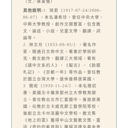
（文／蔣富璧）
其他說明:
1. 琦君（1917-07-24/2006-
06-07），本名潘希珍，曾任中央大學、
中興大學教授。創作文類豐富，包含散
文、論述、小說、兒童文學、翻譯、詞
論等。
2. 林文月（1933-09-05/），著名作
家，精通日文與中文，著重於學術研
究、散文創作、翻譯三大領域，著有
《讀中文系的人》、《擬古》、《飲膳
札記》、《京都一年》等作品。曾任教
於國立台灣大學，退休後移居美國。
3. 簡宛（1939-11-24/），本名簡初
惠，美國北卡羅來那州立大學教育碩
士，曾任教台北市仁愛國中，後旅居美
國，任教於北卡威克郡工藝學院等校，
後創立北卡州洛麗中文學校。散文集
《地上的雲》獲得中山文藝散文獎，童
話《奇妙的紫貝殼》獲得洪建全基金會