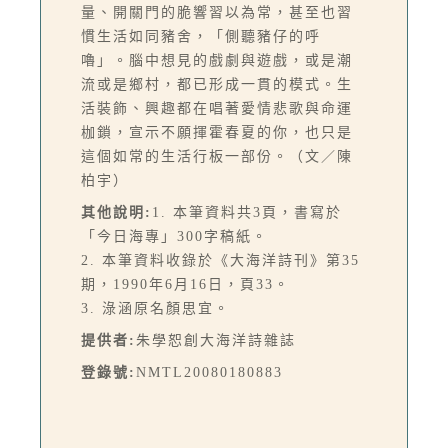
量、開關門的脆響習以為常，甚至也習
慣生活如同豬舍，「側聽豬仔的呼
嚕」。腦中想見的戲劇與遊戲，或是潮
流或是鄉村，都已形成一貫的模式。生
活裝飾、興趣都在唱著愛情悲歌與命運
枷鎖，宣示不願揮霍春夏的你，也只是
這個如常的生活行板一部份。（文／陳
柏宇）
其他說明:
1. 本筆資料共3頁，書寫於
「今日海專」300字稿紙。
2. 本筆資料收錄於《大海洋詩刊》第35
期，1990年6月16日，頁33。
3. 淥涵原名顏思宜。
提供者:
朱學恕創大海洋詩雜誌
登錄號:
NMTL20080180883