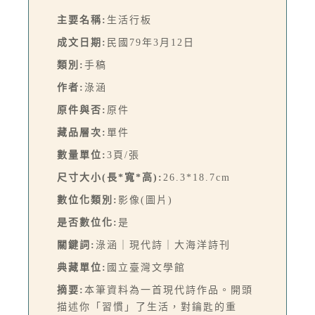
主要名稱:
生活行板
成文日期:
民國79年3月12日
類別:
手稿
作者:
淥涵
原件與否:
原件
藏品層次:
單件
數量單位:
3頁/張
尺寸大小(長*寬*高):
26.3*18.7cm
數位化類別:
影像(圖片)
是否數位化:
是
關鍵詞:
淥涵｜現代詩｜大海洋詩刊
典藏單位:
國立臺灣文學館
摘要:
本筆資料為一首現代詩作品。開頭
描述你「習慣」了生活，對鑰匙的重