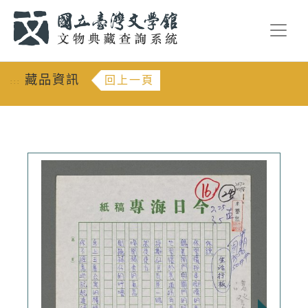
跳到主要內容
:::
藏品資訊
回上一頁
:::