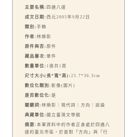
主要名稱:
四通八達
成文日期:
西元2005年9月22日
類別:
手稿
作者:
林煥彰
原件與否:
原件
藏品層次:
單件
數量單位:
1張共1頁
尺寸大小(長*寬*高):
25.7*36.3cm
數位化類別:
影像(圖片)
是否數位化:
是
關鍵詞:
林煥彰｜現代詩｜方向｜談論
典藏單位:
國立臺灣文學館
摘要:
本筆資料中的作者正身處於四通八
達的臺北市區，於是對「方向」與「行