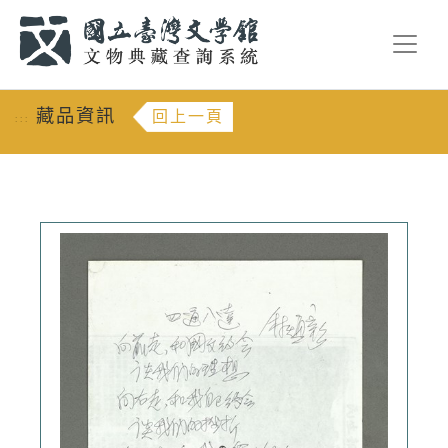
跳到主要內容
:::
藏品資訊
回上一頁
:::