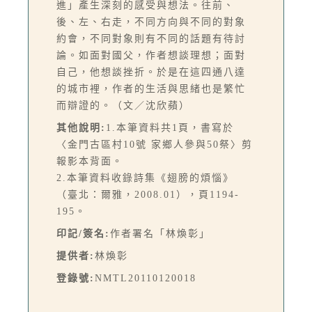
進」產生深刻的感受與想法。往前、
後、左、右走，不同方向與不同的對象
約會，不同對象則有不同的話題有待討
論。如面對國父，作者想談理想；面對
自己，他想談挫折。於是在這四通八達
的城市裡，作者的生活與思緒也是繁忙
而辯證的。（文／沈欣蘋）
其他說明:
1.本筆資料共1頁，書寫於
〈金門古區村10號 家鄉人參與50祭〉剪
報影本背面。
2.本筆資料收錄詩集《翅膀的煩惱》
（臺北：爾雅，2008.01），頁1194-
195。
印記/簽名:
作者署名「林煥彰」
提供者:
林煥彰
登錄號:
NMTL20110120018