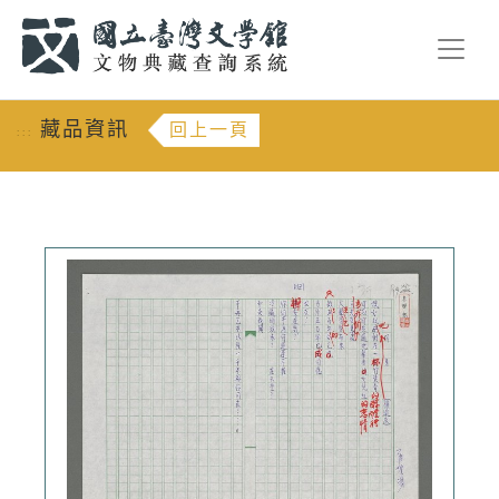
跳到主要內容
:::
藏品資訊
回上一頁
:::