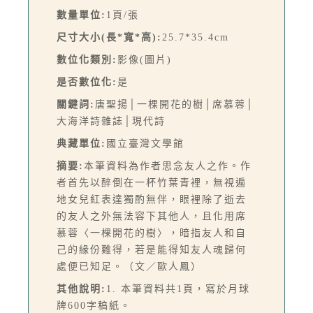
數量單位:
1頁/張
尺寸大小(長*寬*高):
25.7*35.4cm
數位化類別:
影像(圖片)
是否數位化:
是
關鍵詞:
唐聖揚│一棵開花的樹│席慕蓉│
大海洋詩雜誌│現代詩
典藏單位:
國立臺灣文學館
摘要:
本筆資料為作者思念友人之作。作
者首先以醉倒在一杯竹葉青裡，無視遍
地女兒紅表達獨酌無伴，眼裡除了逝去
的友人之外無法容下其他人，且化用席
慕蓉〈一棵開花的樹〉，暗指友人和自
己的緣份難得，若是能得知友人魂歸何
處便已知足。（文／歐人鳳）
其他說明:
1. 本筆資料共1頁，寫於月球
牌600字稿紙。