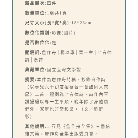
藏品層次:
單件
數量單位:
1張共1頁
尺寸大小(長*寬*高):
18*26cm
數位化類別:
影像(圖片)
是否數位化:
是
關鍵詞:
詹作舟│楊以專│晉一會│七言律
詩│漢詩
典藏單位:
國立臺灣文學館
摘要:
本件為詹作舟詩稿，抄錄自作詩
〈以專兄六十初度招宴晉一會諸同人志
感〉二首，體例為七言律詩，詩作內容
讚揚楊以專一生平順，晚年除了身體康
健外，家庭也非常和樂。（文／劉庭
彰）
其他說明:
1.互見《詹作舟全集》三書信
雜文篇，詹作舟全集出版委員會，