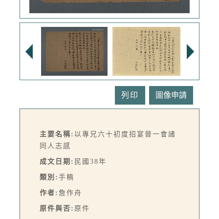
列印
主要名稱:
以專兄六十初度招宴晉一會諸
同人志感
成文日期:
民國38年
類別:
手稿
作者:
詹作舟
原件與否:
原件