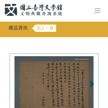
跳到主要內容
:::
藏品資訊
回上一頁
:::