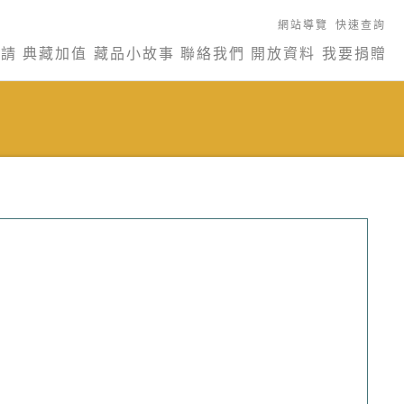
網站導覽
快速查詢
申請
典藏加值
藏品小故事
聯絡我們
開放資料
我要捐贈