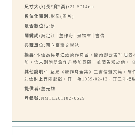
尺寸大小(長*寬*高):
21.5*14cm
數位化類別:
影像(圖片)
是否數位化:
是
關鍵詞:
吳定江│詹作舟│景福會│書信
典藏單位:
國立臺灣文學館
摘要:
本信為吳定江致詹作舟函。開頭即云第21屆
加，信末則詢問詹作舟參加意願，並請告知於他， 
其他說明:
1.互見《詹作舟全集》三書信雜文篇，詹作
2.信封上有兩郵戳，其一為1959-02-12，其二則
提供者:
詹元雄
登錄號:
NMTL20110270529