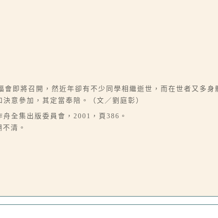
景福會即將召開，然近年卻有不少同學相繼逝世，而在世者又多身
如決意參加，其定當奉陪。（文／劉庭彰）
舟全集出版委員會，2001，頁386。
模糊不清。