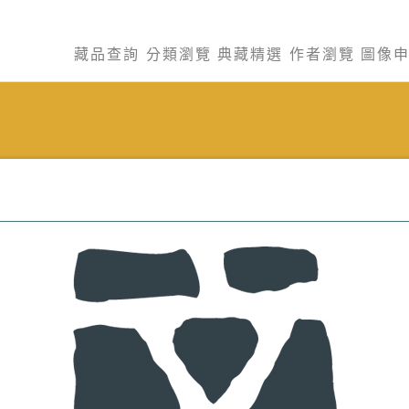
藏品查詢
分類瀏覽
典藏精選
作者瀏覽
圖像