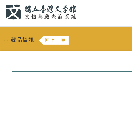
跳到主要內容
:::
藏品資訊
回上一頁
:::