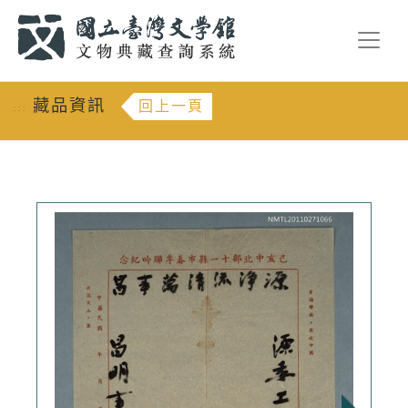
跳到主要內容
:::
藏品資訊
回上一頁
:::