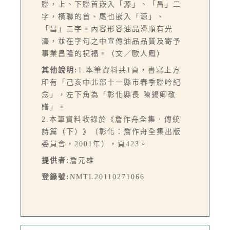
聯，上、下聯首嵌入「源」、「昌」二
字，橫聯的首、尾也嵌入「源」、
「昌」二字。內容形容油品滑順有光
澤，並在字句之中宣傳油品品質及寄予
事業昌隆的祝福。（文／歐人鳳）
其他說明:
1.本筆資料共1頁，書寫上方
印有「己亥中北部十一縣市春季聯吟紀
念」，左下角為「彰化縣長 陳錫卿敬
贈」。
2.本筆資料收錄於《詹作舟全集．傳統
詩篇（下）》（彰化：詹作舟全集出版
委員會，2001年），頁423。
提供者:
詹元雄
登錄號:
NMTL20110271066