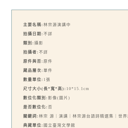
主要名稱:
林宗源演講中
拍攝日期:
不詳
類別:
攝影
拍攝者:
不詳
原件與否:
原件
藏品層次:
單件
數量單位:
1張
尺寸大小(長*寬*高):
10*15.1cm
數位化類別:
影像(圖片)
是否數位化:
否
關鍵詞:
林宗 源｜演講｜林宗源台語詩精選集｜世界
典藏單位:
國立臺灣文學館