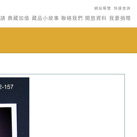
網站導覽
快速查詢
申請
典藏加值
藏品小故事
聯絡我們
開放資料
我要捐贈