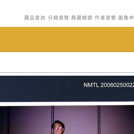
藏品查詢
分類瀏覽
典藏精選
作者瀏覽
圖像