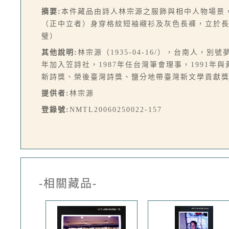
摘要:
本件藏品由詩人林宗源之服飾與相中人物場景，
（正中立者）身穿格紋短袖襯衫及灰色長褲，立於長
璧）
其他說明:
林宗源（1935-04-16/），台南人
年加入笠詩社，1987年任台灣筆會理事，1991
新詩獎、榮後臺灣詩獎、鹽分地帶臺灣新文學貢獻
提供者:
林宗源
登錄號:
NMTL20060250022-157
-相關藏品-