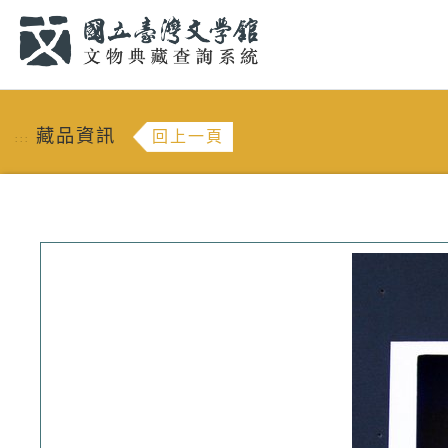
跳到主要內容
:::
藏品資訊
回上一頁
:::