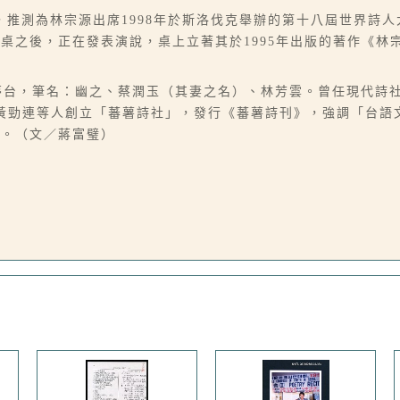
推測為林宗源出席1998年於斯洛伐克舉辦的第十八屆世界詩
桌之後，正在發表演說，桌上立著其於1995年出版的著作《林
，別號夢台，筆名：幽之、蔡潤玉（其妻之名）、林芳雲。曾任現代詩
年與黃勁連等人創立「蕃薯詩社」，發行《蕃薯詩刊》，強調「台
獎。（文／蔣富璧）