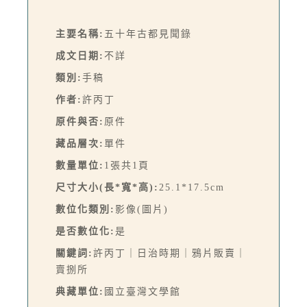
主要名稱:
五十年古都見聞錄
成文日期:
不詳
類別:
手稿
作者:
許丙丁
原件與否:
原件
藏品層次:
單件
數量單位:
1張共1頁
尺寸大小(長*寬*高):
25.1*17.5cm
數位化類別:
影像(圖片)
是否數位化:
是
關鍵詞:
許丙丁｜日治時期｜鴉片販賣｜
賣捌所
典藏單位:
國立臺灣文學館