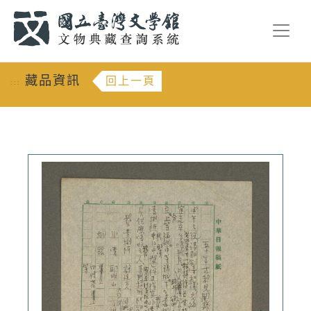
跳到主要內容
:::
藏品資訊
回上一頁
:::