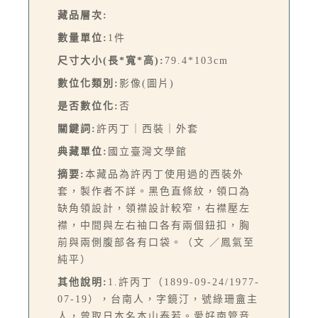
藏品層次:
數量單位:
1件
尺寸大小(長*寬*高):
79.4*103cm
數位化類別:
影像(圖片)
是否數位化:
否
關鍵詞:
許丙丁｜西裝｜外套
典藏單位:
國立臺灣文學館
摘要:
本藏品為許丙丁使用過的西裝外
套，製作者不詳。黑色直條紋，領口為
缺角領設計，領襟設計較窄，右襟壓左
襟，中間與左右袖口各有兩個鈕扣，胸
前與兩側腹部各有口袋。（文 ／鳳氣至
純平）
其他說明:
1.許丙丁（1899-09-24/1977-
07-19），台南人，字鏡汀，號綠珊盦主
人，曾取日本名本山泰若。愛好南管音