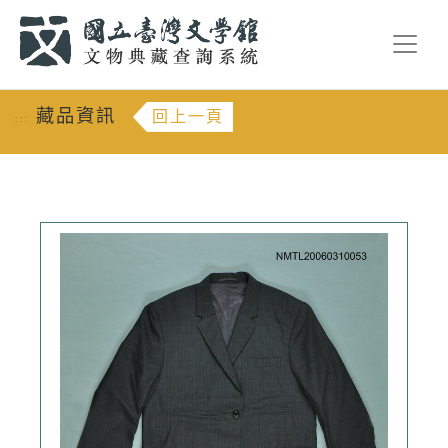
跳到主要內容
:::
藏品資訊
回上一頁
:::