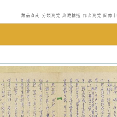
藏品查詢
分類瀏覽
典藏精選
作者瀏覽
圖像