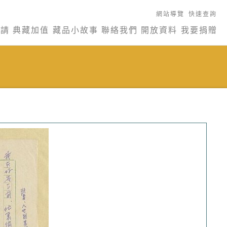
網站導覽
快速查詢
申請
典藏加值
藏品小故事
聯絡我們
開放資料
我要捐贈