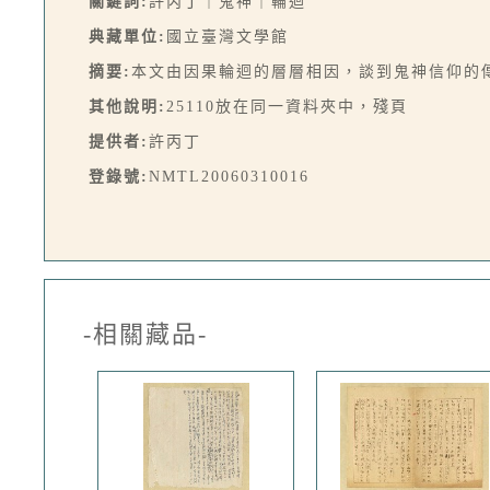
關鍵詞:
許丙丁｜鬼神｜輪迴
典藏單位:
國立臺灣文學館
摘要:
本文由因果輪迴的層層相因，談到鬼神信仰的
其他說明:
25110放在同一資料夾中，殘頁
提供者:
許丙丁
登錄號:
NMTL20060310016
-相關藏品-