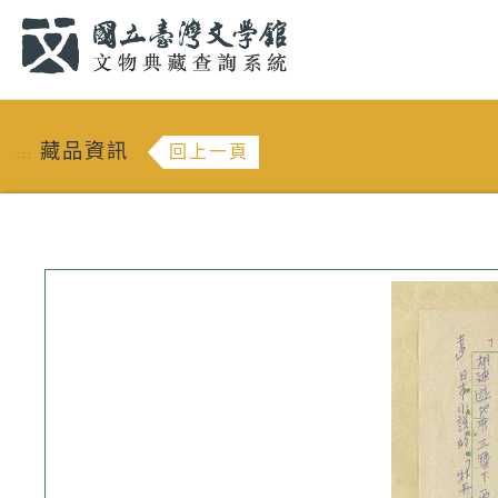
跳到主要內容
:::
藏品資訊
回上一頁
:::