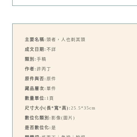
主要名稱:
頭者，人也剃其頭
成文日期:
不詳
類別:
手稿
作者:
許丙丁
原件與否:
原件
藏品層次:
單件
數量單位:
1頁
尺寸大小(長*寬*高):
25.5*35cm
數位化類別:
影像(圖片)
是否數位化:
是