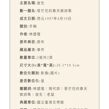
主要名稱:
放生
劃一題名:
菅芒花的春天歌詩集
成文日期:
西元1997年4月10日
類別:
手稿
作者:
林建隆
原件與否:
原件
藏品層次:
單件
數量單位:
2張共2頁
尺寸大小(長*寬*高):
26.5*19.5cm
數位化類別:
影像(圖片)
是否數位化:
是
關鍵詞:
林建隆｜現代詩｜菅芒花的春天
歌詩集｜放生｜老鼠
典藏單位:
國立臺灣文學館