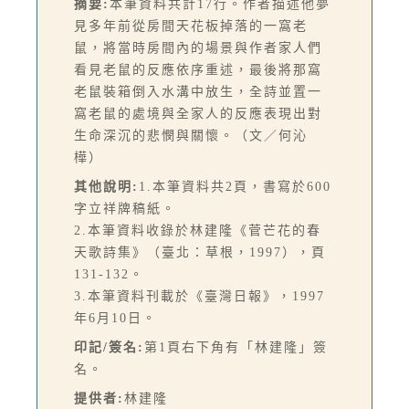
摘要:
本筆資料共計17行。作者描述他夢
見多年前從房間天花板掉落的一窩老
鼠，將當時房間內的場景與作者家人們
看見老鼠的反應依序重述，最後將那窩
老鼠裝箱倒入水溝中放生，全詩並置一
窩老鼠的處境與全家人的反應表現出對
生命深沉的悲憫與關懷。（文／何沁
樺）
其他說明:
1.本筆資料共2頁，書寫於600
字立祥牌稿紙。
2.本筆資料收錄於林建隆《菅芒花的春
天歌詩集》（臺北：草根，1997），頁
131-132。
3.本筆資料刊載於《臺灣日報》，1997
年6月10日。
印記/簽名:
第1頁右下角有「林建隆」簽
名。
提供者:
林建隆