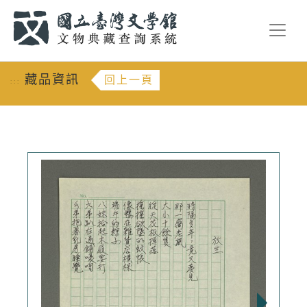
跳到主要內容
:::
藏品資訊
回上一頁
:::