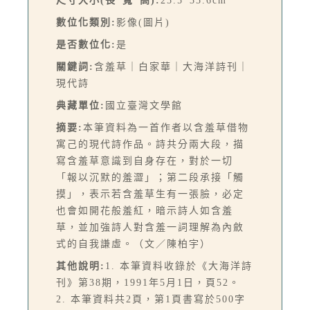
尺寸大小(長*寬*高):
25.5*35.6cm
數位化類別:
影像(圖片)
是否數位化:
是
關鍵詞:
含羞草｜白家華｜大海洋詩刊｜
現代詩
典藏單位:
國立臺灣文學館
摘要:
本筆資料為一首作者以含羞草借物
寓己的現代詩作品。詩共分兩大段，描
寫含羞草意識到自身存在，對於一切
「報以沉默的羞澀」；第二段承接「觸
摸」，表示若含羞草生有一張臉，必定
也會如開花般羞紅，暗示詩人如含羞
草，並加強詩人對含羞一詞理解為內斂
式的自我謙虛。（文／陳柏宇）
其他說明:
1. 本筆資料收錄於《大海洋詩
刊》第38期，1991年5月1日，頁52。
2. 本筆資料共2頁，第1頁書寫於500字