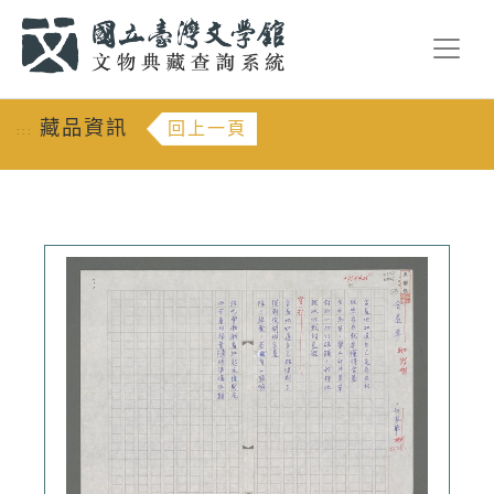
跳到主要內容
:::
藏品資訊
回上一頁
:::