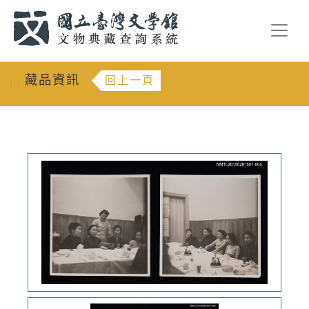
跳到主要內容
:::
藏品資訊
回上一頁
:::