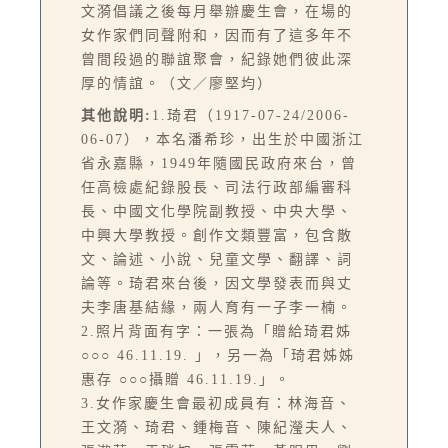
文漪倡議之後每月舉辦慶生會，在場的
女作家們同聲附和，因而有了這多年不
曾間段過的聯誼聚會，紀錄她們彼此深
厚的情誼。（文／廖堅均）
其他說明:
1.琦君（1917-07-24/2006-
06-07），本名潘希珍，出生於中國浙江
省永嘉縣，1949年隨國民政府來台，曾
任高檢處紀錄股長、司法行政部編審科
長、中國文化學院副教授、中央大學、
中興大學教授。創作文類豐富，包含散
文、論述、小說、兒童文學、翻譯、詞
論等。琦君來台後，因文學發表而與丈
夫李唐基結緣，兩人育有一子李一楠。
2.照片背面有字：一張為「贈給琦君姊
○○○ 46.11.19. 」，另一為「琦君姊姊
惠存 ○○○攝贈 46.11.19.」。
3.女作家慶生會最初成員有：林海音、
王文漪、琦君、鍾梅音、陳紀瀅夫人、