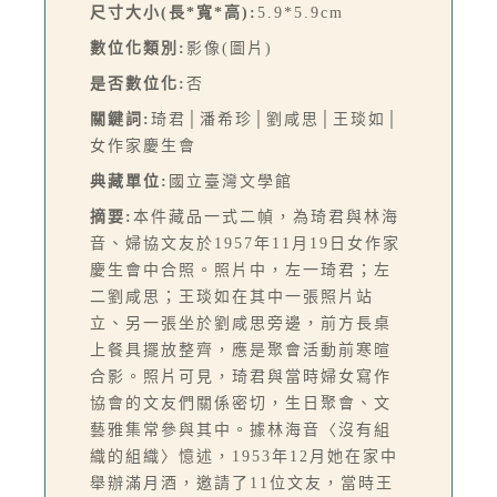
尺寸大小(長*寬*高):
5.9*5.9cm
數位化類別:
影像(圖片)
是否數位化:
否
關鍵詞:
琦君│潘希珍│劉咸思│王琰如│
女作家慶生會
典藏單位:
國立臺灣文學館
摘要:
本件藏品一式二幀，為琦君與林海
音、婦協文友於1957年11月19日女作家
慶生會中合照。照片中，左一琦君；左
二劉咸思；王琰如在其中一張照片站
立、另一張坐於劉咸思旁邊，前方長桌
上餐具擺放整齊，應是聚會活動前寒暄
合影。照片可見，琦君與當時婦女寫作
協會的文友們關係密切，生日聚會、文
藝雅集常參與其中。據林海音〈沒有組
織的組織〉憶述，1953年12月她在家中
舉辦滿月酒，邀請了11位文友，當時王