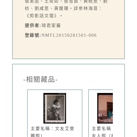
張漱菡、王琰如、張雪茵、黃貺思、劉
枋、劉咸思、黃媛珊。詳參林海音：
《剪影話文壇》。
提供者:
琦君家屬
登錄號:
NMTL20150281501-006
-相關藏品-
主要名稱：文友艾雯
主要名稱：琦君夫婦
獨照1
友人照（梅...