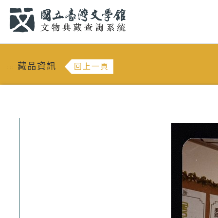
跳到主要內容
:::
藏品資訊
回上一頁
:::