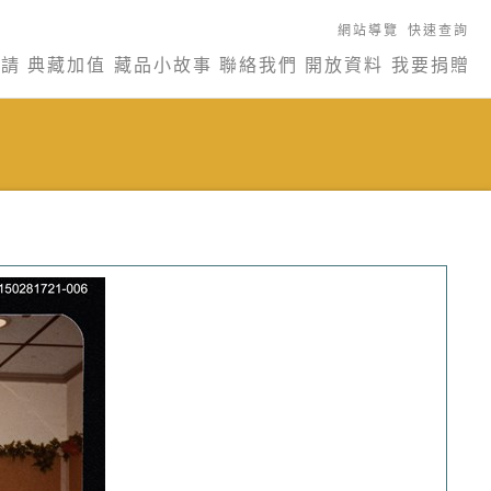
網站導覽
快速查詢
申請
典藏加值
藏品小故事
聯絡我們
開放資料
我要捐贈