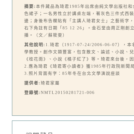
摘要:
本件藏品為琦君1985年出席由純文學出版社
色裙子；一名男性立於講桌左端，著灰色三件式西
邊；身後布告欄貼有「主講人琦君女士」之藝術字，
右下角註有日期「85 12 26」。金石堂由周正
播。（文／蘇筱雯）
其他說明:
1.琦君（1917-07-24/2006-
學教授。創作文類豐富，包含散文、論述、小說、
《桂花雨》、小說《橘子紅了》等。琦君來台後，
2.應為琦君《琦君寄小讀者》獲1985年行政院新
3.照片背面有字：85年冬在台北文學演說座談
提供者:
琦君家屬
登錄號:
NMTL20150281721-006