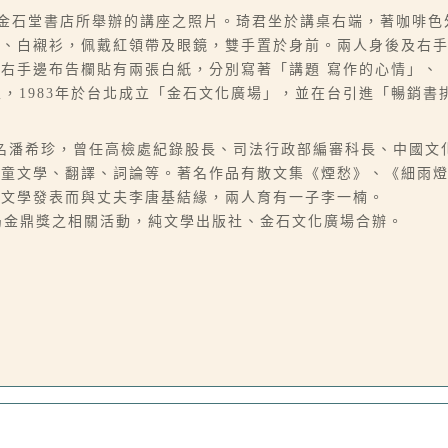
和金石堂書店所舉辦的講座之照片。琦君坐於講桌右端，著咖啡
裝、白襯衫，佩戴紅領帶及眼鏡，雙手置於身前。兩人身後及右
右手邊布告欄貼有兩張白紙，分別寫著「講題 寫作的心情」、
剛創立，1983年於台北成立「金石文化廣場」，並在台引進「暢銷
06-07），本名潘希珍，曾任高檢處紀錄股長、司法行政部編審科長、
兒童文學、翻譯、詞論等。著名作品有散文集《煙愁》、《細雨
因文學發表而與丈夫李唐基結緣，兩人育有一子李一楠。
聞局金鼎獎之相關活動，純文學出版社、金石文化廣場合辦。