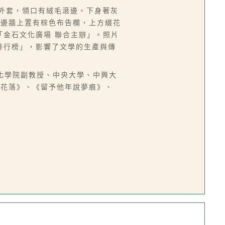
色外套，領口有絨毛滾邊，下身著灰
手邊牆上置有棕色布告欄，上方綴花
「金石文化廣場 聯合主辦」。照片
書排行榜」，影響了文學的生產與傳
中國文化學院副教授、中央大學、中興大
燈花落》、《留予他年說夢痕》、