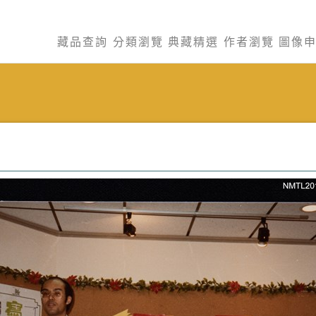
藏品查詢
分類瀏覽
典藏精選
作者瀏覽
圖像