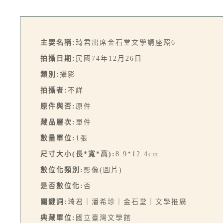
主要名稱:
琦君出席金石堂文學講座照6
拍攝日期:
民國74年12月26日
類別:
攝影
拍攝者:
不詳
原件與否:
原件
藏品層次:
單件
數量單位:
1張
尺寸大小(長*寬*高):
8.9*12.4cm
數位化類別:
影像(圖片)
是否數位化:
否
關鍵詞:
琦君｜潘希珍｜金石堂｜文學推廣
典藏單位:
國立臺灣文學館