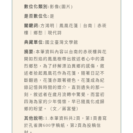
數位化類別:
影像(圖片)
是否數位化:
是
關鍵詞:
方鴻明｜鳳凰花箋｜台南｜赤崁
樓｜鄉愁｜現代詩
典藏單位:
國立臺灣文學館
摘要:
本筆資料內容以台南的赤崁樓與花
開如烈焰的鳳凰樹帶出敘述者心中的濃
烈鄉愁，為了紓解漂泊異鄉的感傷，敘
述者拾起鳳凰花作為花箋，隨著日記不
斷翻過，花箋亦跟著褪色。花箋成為紀
錄記憶與時間的媒介，直到遺失的那一
刻，敘述者在歲月流轉中驚覺，而當初
四海為家的少年情懷，早已隨風化成歸
鄉的盼望。（文／蔣富璧）
其他說明:
1.本筆資料共2頁，第1頁書寫
於孔雀牌600字稿紙，第2頁為投稿信
封。