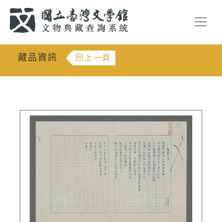
跳到主要內容
:::
藏品資訊
回上一頁
:::