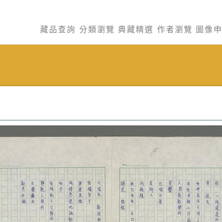
藏品查詢
分類瀏覽
典藏精選
作者瀏覽
圖像