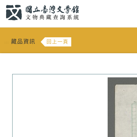
跳到主要內容
:::
藏品資訊
回上一頁
:::