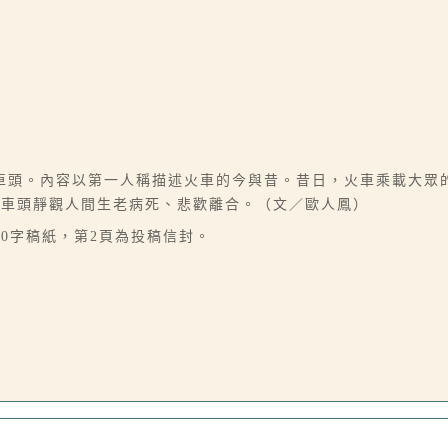
車頭。內容以第一人稱描述火車的今與昔。昔日，火車乘載大眾
火車頭靜觀人間生老病死、悲歡離合。（文／歐人鳳）
00字稿紙，第2頁為投稿信封。