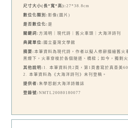
尺寸大小(長*寬*高):
27*38.8cm
數位化類別:
影像(圖片)
是否數位化:
是
關鍵詞:
方鴻明｜現代詩｜舊火車頭｜大海洋詩刊
典藏單位:
國立臺灣文學館
摘要:
本筆資料為現代詩，作者以擬人修辭描繪舊火
黑煙下，火車穿梭於各個隧道、橋樑；如今，獨剩
其他說明:
1. 本筆資料共2頁，第1頁書寫於真善美6
2. 本筆資料為《大海洋詩刊》未刊登稿。
提供者:
朱學恕創大海洋詩雜誌
登錄號:
NMTL20080180077