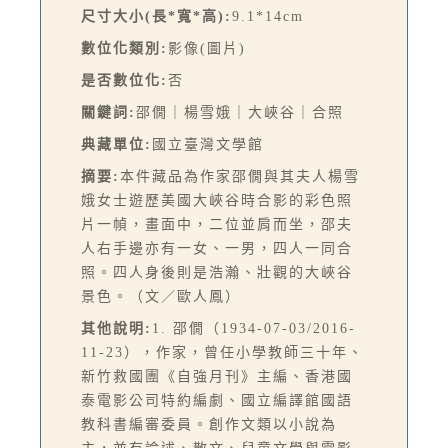
尺寸大小(長*寬*高):
9.1*14cm
數位化類別:
影像(圖片)
是否數位化:
否
關鍵詞:
邵僩｜楊雪娥｜大峽谷｜合照
典藏單位:
國立臺灣文學館
摘要:
本件藏品為作家邵僩與其夫人楊雪
娥女士遊歷美國大峽谷時合影的彩色照
片一幀，畫面中，二位並肩而坐，邵夫
人右手邊亦有一女、一男，四人一同合
照。四人身後則是浩瀚、壯觀的大峽谷
景色。（文／歐人鳳）
其他說明:
1. 邵僩（1934-07-03/2016-
11-23），作家，曾任小學教師三十年、
新竹救國團《自強月刊》主編、香港國
泰電影公司特約編劇、國立編譯館國語
教科書編審委員。創作文類以小說為