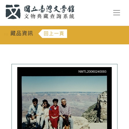
跳到主要內容
:::
藏品資訊
回上一頁
:::