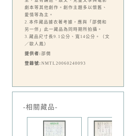
主，並有論述、散文、兒童文學與電影
劇本等其他創作。創作主題多以懷舊、
愛情等為主。
2.本件藏品據衣著考據，應與「邵僩和
另一伴」此一藏品為同時期所拍攝。
3.藏品尺寸長9.1公分、寬14公分。（文
／歐人鳳）
提供者:
邵僩
登錄號:
NMTL20060240093
-相關藏品-