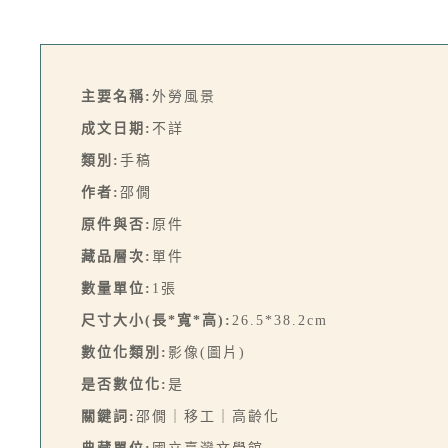
主要名稱:
外勞風景
成文日期:
不詳
類別:
手稿
作者:
邵僩
原件與否:
原件
藏品層次:
單件
數量單位:
1張
尺寸大小(長*寬*高):
26.5*38.2cm
數位化類別:
影像(圖片)
是否數位化:
是
關鍵詞:
邵僩｜移工｜高齡化