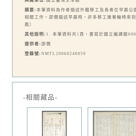
典藏單位:
國立臺灣文學館
摘要:
本筆資料為作者描述外籍移工及長者在早晨公
相關工作。邵僩描述早晨時，許多移工推著輪椅來
鳳）
其他說明:
1. 本筆資料共1頁，書寫於國立編譯館60
提供者:
邵僩
登錄號:
NMTL20060240059
-相關藏品-