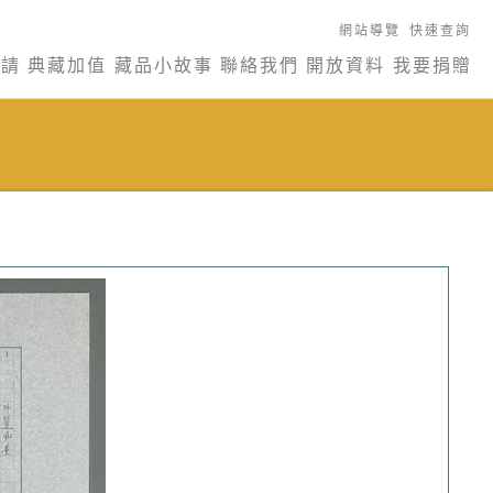
網站導覽
快速查詢
申請
典藏加值
藏品小故事
聯絡我們
開放資料
我要捐贈