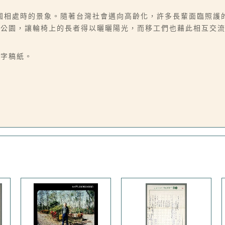
園相處時的景象。隨著台灣社會邁向高齡化，許多長輩面臨照護
到公園，讓輪椅上的長者得以曬曬陽光，而移工們也藉此相互交
0字稿紙。