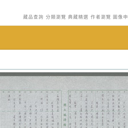
藏品查詢
分類瀏覽
典藏精選
作者瀏覽
圖像