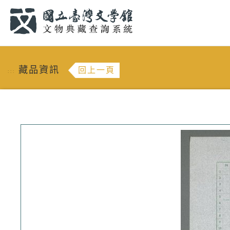
跳到主要內容
:::
藏品資訊
回上一頁
:::