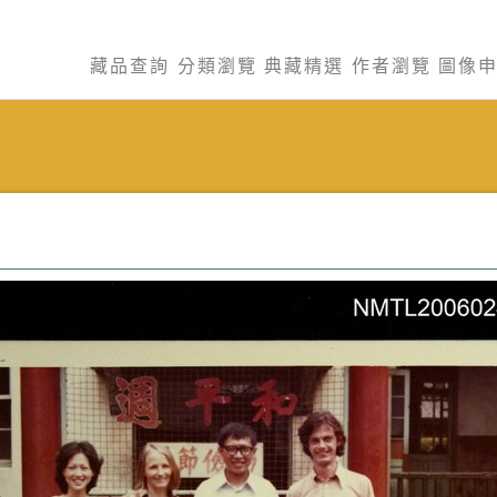
藏品查詢
分類瀏覽
典藏精選
作者瀏覽
圖像