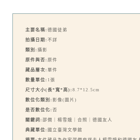
主要名稱:
德國徒弟
拍攝日期:
不詳
類別:
攝影
原件與否:
原件
藏品層次:
單件
數量單位:
1張
尺寸大小(長*寬*高):
8.7*12.5cm
數位化類別:
影像(圖片)
是否數位化:
否
關鍵詞:
邵僩｜楊雪娥｜合照｜德國友人
典藏單位:
國立臺灣文學館
摘要:
本件藏品為作家邵僩庾祺夫人楊雪娥和德國友