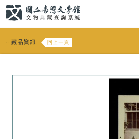
跳到主要內容
:::
藏品資訊
回上一頁
:::