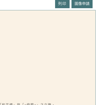
列印
和平週」與「○儉節○」之立牌，