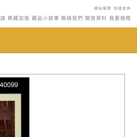
網站導覽
快速查詢
申請
典藏加值
藏品小故事
聯絡我們
開放資料
我要捐贈