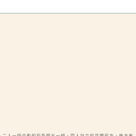
人二人一同合影的彩色照片一幀，四人站立於花圃前方，後方有「