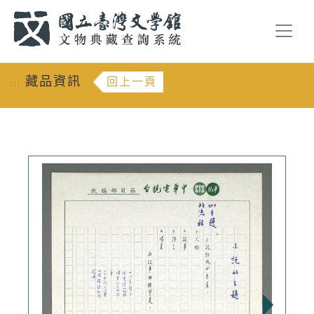
跳到主要內容
:::
藏品資訊
回上一頁
:::