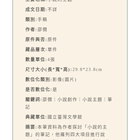
成文日期:
不詳
類別:
手稿
作者:
邵僩
原件與否:
原件
藏品層次:
單件
數量單位:
4張
尺寸大小(長*寬*高):
29.8*23.8cm
數位化類別:
影像(圖片)
是否數位化:
是
關鍵詞:
邵僩｜小說創作｜小說主題｜筆
記
典藏單位:
國立臺灣文學館
摘要:
本筆資料為作者探討「小說的主
題」的筆記，他羅列四大項目進行說