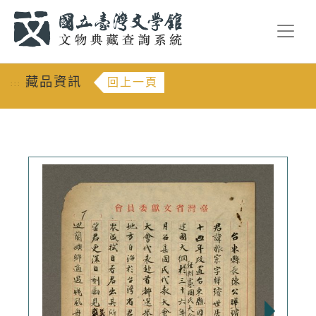
跳到主要內容
:::
藏品資訊
回上一頁
:::