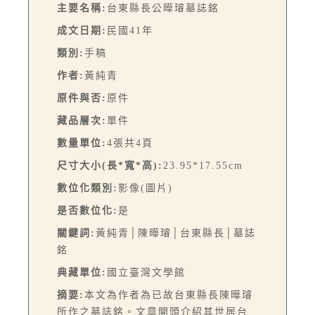
主要名稱:
台東縣長公曄璿墓誌銘
成文日期:
民國41年
類別:
手稿
作者:
黃純青
原件與否:
原件
藏品層次:
單件
數量單位:
4張共4頁
尺寸大小(長*寬*高):
23.95*17.55cm
數位化類別:
影像(圖片)
是否數位化:
是
關鍵詞:
黃純青│陳曄璿│台東縣長│墓誌
銘
典藏單位:
國立臺灣文學館
摘要:
本文為作者為已故台東縣長陳曄璿
所作之墓誌銘。文章開頭介紹其世居台