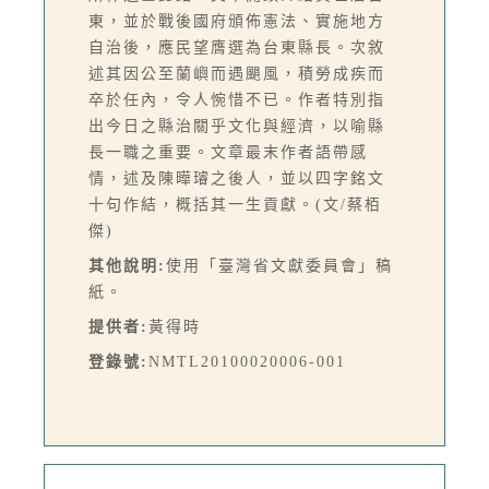
東，並於戰後國府頒佈憲法、實施地方
自治後，應民望膺選為台東縣長。次敘
述其因公至蘭嶼而遇颶風，積勞成疾而
卒於任內，令人惋惜不已。作者特別指
出今日之縣治關乎文化與經濟，以喻縣
長一職之重要。文章最末作者語帶感
情，述及陳曄璿之後人，並以四字銘文
十句作結，概括其一生貢獻。(文/蔡栢
傑)
其他說明:
使用「臺灣省文獻委員會」稿
紙。
提供者:
黃得時
登錄號:
NMTL20100020006-001