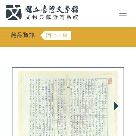
跳到主要內容
:::
藏品資訊
回上一頁
:::