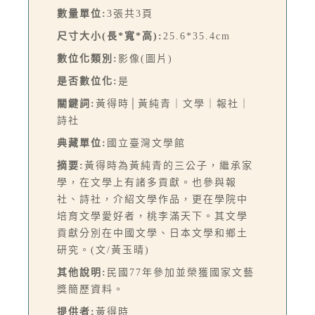
數量單位:
3張共3頁
尺寸大小(長*寬*高):
25.6*35.4cm
數位化類別:
影像(圖片)
是否數位化:
是
關鍵詞:
黃得時│黃純青｜文學｜報社｜
詩社
典藏單位:
國立臺灣文學館
摘要:
黃得時為黃純青的三公子，繼承家
學，在文學上有諸多貢獻。也參與報
社、詩社，介紹文學作品，更在學院中
培育文學愛好者，桃李滿天下。其文學
貢獻分別在中國文學、日本文學和鄉土
研究。(文/黃玉晴)
其他說明:
民國77年參加並榮獲國家文藝
獎簡歷資料。
提供者:
黃得時