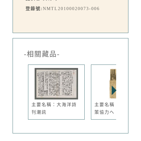
登錄號:
NMTL20100020073-006
-相關藏品-
主要名稱：大海洋詩
主要名稱：文學の國
刊潮訊
策協力へ ...