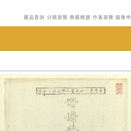
藏品查詢
分類瀏覽
典藏精選
作者瀏覽
圖像