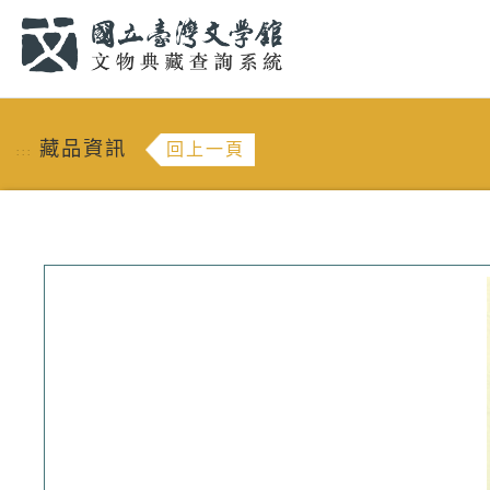
跳到主要內容
:::
藏品資訊
回上一頁
:::