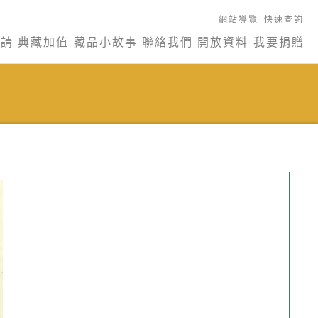
網站導覽
快速查詢
申請
典藏加值
藏品小故事
聯絡我們
開放資料
我要捐贈