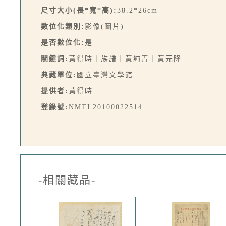
尺寸大小(長*寬*高):
38.2*26cm
數位化類別:
影像(圖片)
是否數位化:
是
關鍵詞:
黃得時｜族譜｜黃純青｜黃元隆
典藏單位:
國立臺灣文學館
提供者:
黃得時
登錄號:
NMTL20100022514
-相關藏品-