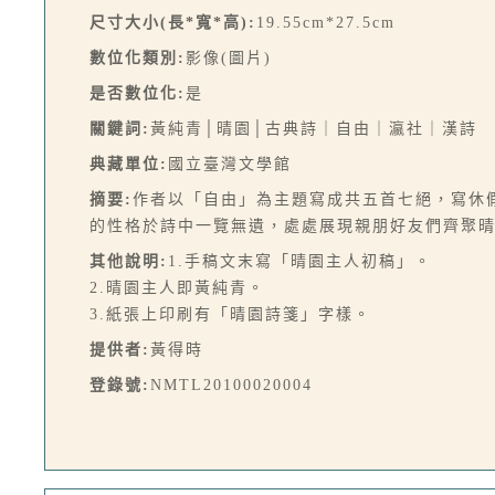
尺寸大小(長*寬*高):
19.55cm*27.5cm
數位化類別:
影像(圖片)
是否數位化:
是
關鍵詞:
黃純青│晴園│古典詩｜自由｜瀛社｜漢詩
典藏單位:
國立臺灣文學館
摘要:
作者以「自由」為主題寫成共五首七絕，寫休
的性格於詩中一覽無遺，處處展現親朋好友們齊聚晴
其他說明:
1.手稿文末寫「晴園主人初稿」。
2.晴園主人即黃純青。
3.紙張上印刷有「晴園詩箋」字樣。
提供者:
黃得時
登錄號:
NMTL20100020004