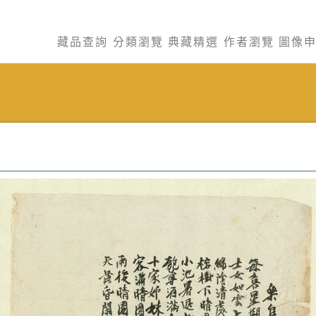
藏品查詢
分類瀏覽
典藏精選
作者瀏覽
圖像