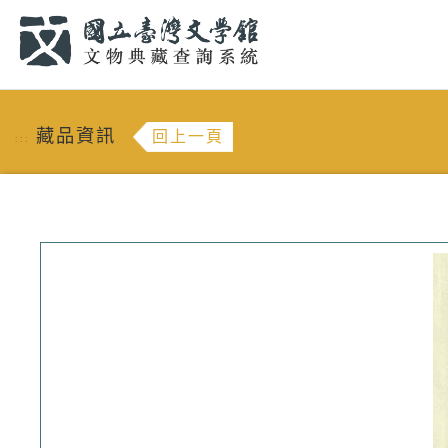
跳到主要內容
:::
藏品資訊
回上一頁
:::