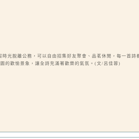
假時光脫離公務，可以自由招集好友聚會、品茗休閒，每一首詩
園的歡愉景象，讓全詩充滿著歡樂的氣氛。(文/呂佳蓉)