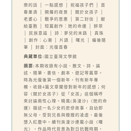
樂的話 │ 一點感想 │ 祝福孩子們 │ 首
春墨滴 │ 開羅的夜景 │ 關於女孩子 │
老婆心 │ 戰爭的恩惠 │ 第二封信 │ 献
給臺胞 │ 短篇創作：她的命運 │ 醉茶
│ 民族意識 │ 詩：夢兒的末路 │ 真珠
│ 創作：心潮 │ 片語 │ 曙光 │ 編後隨
筆 │ 封面：光復首春
典藏單位:
國立臺灣文學館
摘要:
本期收錄有小說、散文、詩、論
述、隨筆、書信、劇本、遊記等篇章。
時為光復後第一個新年，刊有新年專
欄，收錄4篇文章闡發對新年的感想；何
容〈關於女孩子〉從「女孩」這個稱呼
來討論兩性心理。曉風(吳漫沙)〈她的命
運〉描述一名少女的悲慘故事，自幼即
無父母，受到兄長與嫂嫂的凌虐，最後
墮入紅塵中。續刊吳漫沙連載小說〈曙
光〉，作品時代背景為對日抗戰時期，