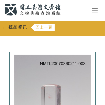
跳到主要內容
:::
藏品資訊
回上一頁
:::