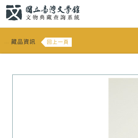
跳到主要內容
:::
藏品資訊
回上一頁
:::