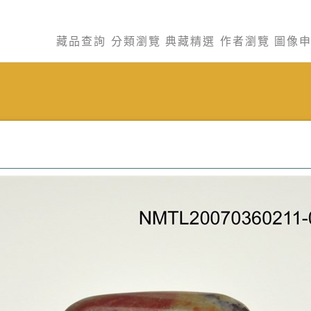
藏品查詢
分類瀏覽
典藏精選
作者瀏覽
圖像