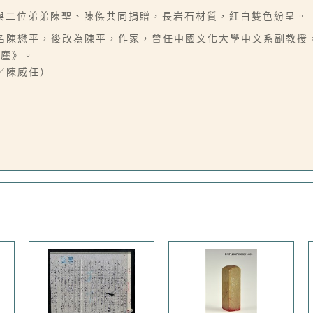
與二位弟弟陳聖、陳傑共同捐贈，長岩石材質，紅白雙色紛呈。
01-04），本名陳懋平，後改為陳平，作家，曾任中國文化大學中文系
紅塵》。
文／陳威任）