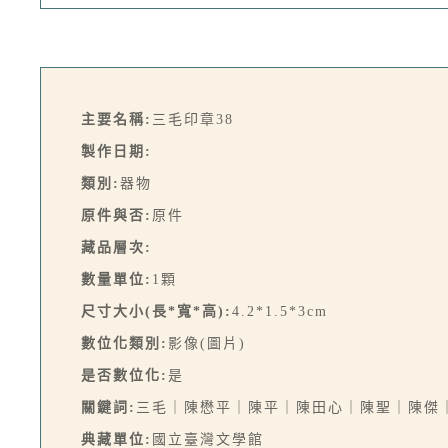
主要名稱:
三毛印章38
製作日期:
類別:
器物
原件與否:
原件
藏品層次:
數量單位:
1顆
尺寸大小(長*寬*高):
4.2*1.5*3cm
數位化類別:
影像(圖片)
是否數位化:
是
關鍵詞:
三毛｜陳懋平｜陳平｜陳田心｜陳聖｜陳傑
典藏單位:
國立臺灣文學館