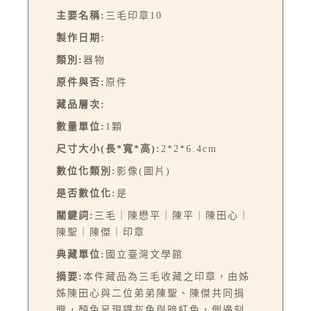
主要名稱:
三毛印章10
製作日期:
類別:
器物
原件與否:
原件
藏品層次:
數量單位:
1顆
尺寸大小(長*寬*高):
2*2*6.4cm
數位化類別:
影像(圖片)
是否數位化:
是
關鍵詞:
三毛｜陳懋平｜陳平｜陳田心｜
陳聖｜陳傑｜印章
典藏單位:
國立臺灣文學館
摘要:
本件藏品為三毛收藏之印章，由姊
姊陳田心與二位弟弟陳聖、陳傑共同捐
贈，顏色呈現鐵灰色與暗紅色，側邊刻