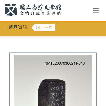
跳到主要內容
:::
藏品資訊
回上一頁
:::