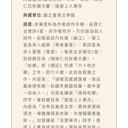
仁兄杖鄉大慶｜達道上人惠存
典藏單位:
國立臺灣文學館
摘要:
本筆資料為作者詩作手稿，前頁七
言律詩4首，非作者所作。乃抄錄自前人
詩作。前兩首詩乃杜甫〈曲江〉，第三
首為宋人趙鼎〈寒食書事〉，第四首為
宋人晏殊〈寓意〉。後頁五言絕句2首，
前詩題目為〈瑞祿仁兄杖鄉大慶〉，
「杖鄉」即《禮記》所謂「六十杖於
鄉」之年，即六十歲。此詩為賀壽之
作，內容為：「瑞徵百歲健康身，祿自
農商德有鄰。杖國年開蘭桂馥，鄉中第
一自由人。」句首各鑲嵌「瑞祿杖鄉」
四字。後詩題目為「逢道上人惠存」，
內容為「法界莊嚴善主持，寶林翠黛映
清池。禪機傳得真衣缽，寺裡鐘聲覺後
知。」句首鑲嵌「法寶禪寺」四字，逢
道上人應為該寺住持。資料末頁尚有一