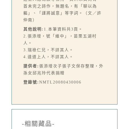
首未完之詩作，無題名，有「聊以為
軀」、「謹將誠意」等字詞。（文／許
仲南）
其他說明:
1.本筆資料共3頁。
2.張添增，號「維中」，苗栗五湖村
人。
3.瑞祿仁兄，不詳其人。
4.達道上人，不詳其人。
提供者:
張添增次子張子文保存整理，外
孫女邱兆玲代表捐贈
登錄號:
NMTL20080430006
-相關藏品-