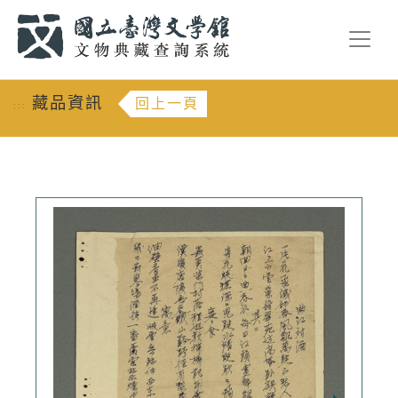
跳到主要內容
:::
藏品資訊
回上一頁
:::