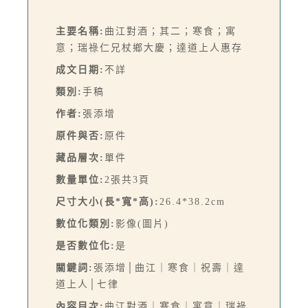
主要名稱:
曲江對酒；其二；寒食；寓
意；瑞祿仁兄杖鄉大慶；達道上人惠存
成文日期:
不詳
類別:
手稿
作者:
張添增
原件與否:
原件
藏品層次:
單件
數量單位:
2張共3頁
尺寸大小(長*寬*高):
26.4*38.2cm
數位化類別:
影像(圖片)
是否數位化:
是
關鍵詞:
張添增│曲江｜寒食｜祝壽｜達
道上人│七律
內容目次:
曲江對酒｜寒食｜寓意｜瑞祿