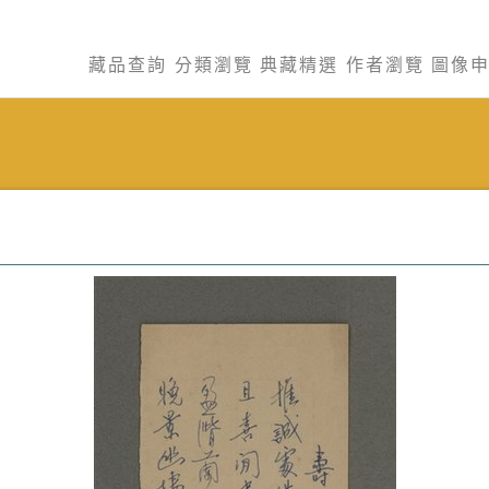
藏品查詢
分類瀏覽
典藏精選
作者瀏覽
圖像