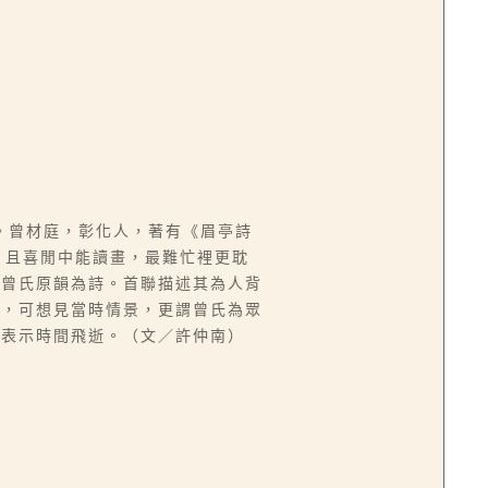
。曾材庭，彰化人，著有《眉亭詩
。且喜閒中能讀畫，最難忙裡更耽
以曾氏原韻為詩。首聯描述其為人背
意，可想見當時情景，更謂曾氏為眾
」表示時間飛逝。（文／許仲南）