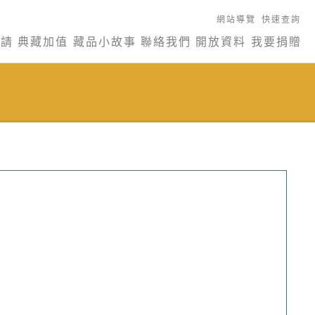
網站導覽
快速查詢
申請
典藏加值
藏品小故事
聯絡我們
開放資料
我要捐贈