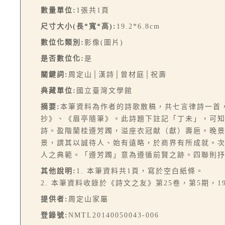
數量單位:
1張共1頁
尺寸大小(長*寬*高):
19.2*6.8cm
數位化類別:
影像(圖片)
是否數位化:
是
關鍵詞:
周定山│漢詩│曾材庭│祝壽
典藏單位:
國立臺灣文學館
摘要:
本筆資料為作者的詩歌散稿，共七言律詩一首
抄》、《眉亭隨筆》。此詩題下註記「丁未」，可知
詩。盈階蘭桂遵芳躅，溢座衣冠献（獻）壽巵。晚
景，謂其以誠待人、始有遠略，於商界有所成就。
人之典範。「遵芳躅」意為遵循前賢之跡。四聯則
其他說明:
1. 本筆資料共1頁，寫於空白紙條。
2. 本筆資料收錄於《詩文之友》第25卷，第5期，19
提供者:
周定山家屬
登錄號:
NMTL20140050043-006