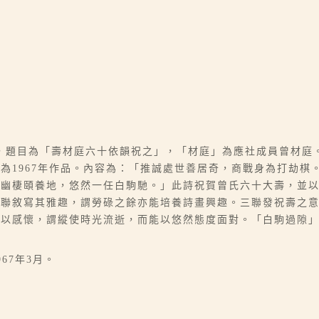
，題目為「壽材庭六十依韻祝之」，「材庭」為應社成員曾材庭
為1967年作品。內容為：「推誠處世善居奇，商戰身為打劫棋
景幽棲頤養地，悠然一任白駒馳。」此詩祝賀曾氏六十大壽，並
次聯敘寫其雅趣，謂勞碌之餘亦能培養詩畫興趣。三聯發祝壽之
抒以感懷，謂縱使時光流逝，而能以悠然態度面對。「白駒過隙
67年3月。