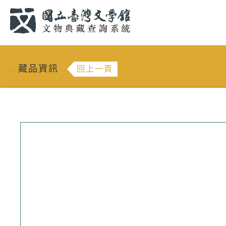
跳到主要內容
:::
藏品資訊
回上一頁
:::