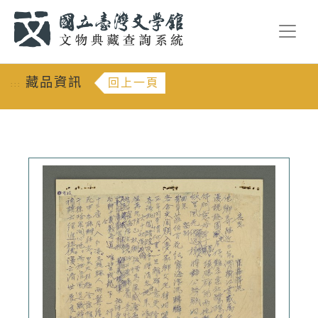
跳到主要內容
:::
藏品資訊
回上一頁
:::