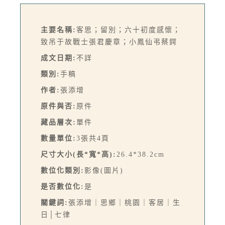
主要名稱:
客思；留別；六十初度感懷；
致吊于故戰士張君慶章；小鳳仙弔蔡鍔
成文日期:
不詳
類別:
手稿
作者:
張添增
原件與否:
原件
藏品層次:
單件
數量單位:
3張共4頁
尺寸大小(長*寬*高):
26.4*38.2cm
數位化類別:
影像(圖片)
是否數位化:
是
關鍵詞:
張添增｜思鄉｜桃園｜客居｜生
日│七律