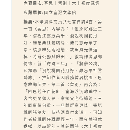
內容目次:
客思｜留別｜六十初度感懷
典藏單位:
國立臺灣文學館
摘要:
本筆資料前頁共七言律詩4首，第
一首〈客思〉內容為：「他鄉寄跡近三
年，渭樹江雲感萬千。漫說桃園花月
好，難忘栗社鷺鷗緣。倚門慈母單丁
累。繞膝群兒兩地懸。故里風光催返
棹，將辭公務賦歸田。」敘寫作者思鄉
情懷，就「寄跡三年」、「將辭公務」
及頷聯「漫說桃園花月好，難忘栗社鷺
鷗緣」，推知作者因職務暫居桃園，思
念故鄉苗栗。第二首〈留別〉內容為：
「回思蒞任百花紅，宦海浮沉轉瞬中。
客舍更闌頻入夢，家鄉父老待歸篷。三
年同事情何重，一旦離群意更隆。寄語
桃園諸誼友，時待消息付來鴻」，可知
作者於桃園任職歷經三年，而今將退休
返鄉，以詩留別。其餘兩詩〈六十初度