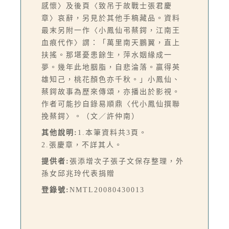
感懷〉及後頁〈致吊于故戰士張君慶
章〉哀辭，另見於其他手稿藏品。資料
最末另附一作〈小鳳仙弔蔡鍔，江南王
血痕代作〉謂：「萬里南天鵬翼，直上
扶搖。那堪憂患餘生，萍水姻緣成一
夢。幾年此地胭脂，自悲淪落。贏得英
雄知己，桃花顏色亦千秋。」小鳳仙、
蔡鍔故事為歷來傳頌，亦播出於影視。
作者可能抄自錄易順鼎〈代小鳳仙撰聯
挽蔡鍔〉。（文／許仲南）
其他說明:
1.本筆資料共3頁。
2.張慶章，不詳其人。
提供者:
張添增次子張子文保存整理，外
孫女邱兆玲代表捐贈
登錄號:
NMTL20080430013