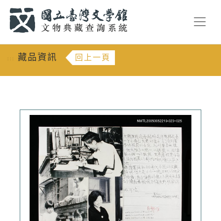
跳到主要內容
:::
藏品資訊
回上一頁
:::