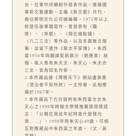
台，在軍中持續創作發表作品，推展國
軍新文藝運動，主編《新文藝》月刊，
擔任黎明文化公司總編輯，1972年以上
校退伍後專職寫作。曾發表有〈鐵
漿〉、〈旱魃〉、〈現在幾點鐘〉、
〈八二三注〉等作品，以及多篇散文隨
筆，並留下遺作《華太平家傳》。朱西
甯1956年與翻譯家劉慕沙（劉惠美）結
婚，兩人育有朱天文、朱天心、朱天衣
三女，皆為知名作家。
2.本件藏品據《博雅天下》網站盧美惠
〈漂泊者不知所終〉一文所著，此相應
攝於1967年。
3.本件藏品下方抄錄附有朱西甯次女朱
天心之1998年時報文學獎推薦獎得獎感
言：「父親在我這年紀時是什麼樣光
景……」，1998年時朱天心40歲，可相
互對應藏品中朱西甯之年歲。（文／蔣
富璧）