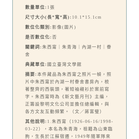
數量單位:
1張
尺寸大小(長*寬*高):
10.1*15.1cm
數位化類別:
影像(圖片)
是否數位化:
否
關鍵詞:
朱西甯｜朱青海｜內湖一村｜眷
舍
典藏單位:
國立臺灣文學館
摘要:
本件藏品為朱西甯之照片一幀，照
片中朱西甯於內湖一村眷舍書房內，梳
著整齊的西裝頭，著短袖襯衫於案前寫
字。朱西甯時為《新文藝月刊》主編，
正籌設黎明文化公司並擔任總編輯，與
各方文友互動頻繁。（文／蔣富璧）
其他說明:
1.朱西甯（1926-06-16/1998-
03-22），本名為朱青海，祖籍為山東臨
朐，生長於江蘇宿遷，1949年隨軍隊來