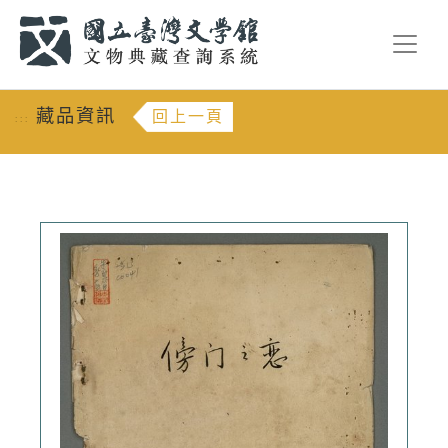
跳到主要內容
:::
藏品資訊
回上一頁
:::