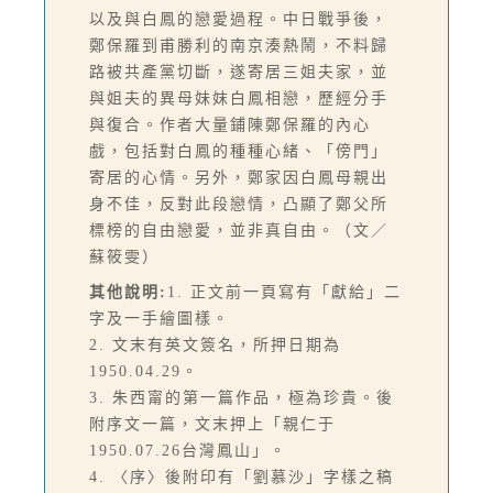
以及與白鳳的戀愛過程。中日戰爭後，
鄭保羅到甫勝利的南京湊熱鬧，不料歸
路被共產黨切斷，遂寄居三姐夫家，並
與姐夫的異母妹妺白鳳相戀，歷經分手
與復合。作者大量鋪陳鄭保羅的內心
戲，包括對白鳳的種種心緒、「傍門」
寄居的心情。另外，鄭家因白鳳母親出
身不佳，反對此段戀情，凸顯了鄭父所
標榜的自由戀愛，並非真自由。（文／
蘇筱雯）
其他說明:
1. 正文前一頁寫有「獻給」二
字及一手繪圖樣。
2. 文末有英文簽名，所押日期為
1950.04.29。
3. 朱西甯的第一篇作品，極為珍貴。後
附序文一篇，文末押上「親仁于
1950.07.26台灣鳳山」。
4. 〈序〉後附印有「劉慕沙」字樣之稿