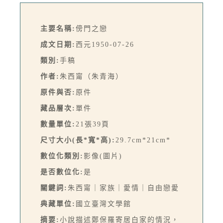
主要名稱:
傍門之戀
成文日期:
西元1950-07-26
類別:
手稿
作者:
朱西甯（朱青海）
原件與否:
原件
藏品層次:
單件
數量單位:
21張39頁
尺寸大小(長*寬*高):
29.7cm*21cm*
數位化類別:
影像(圖片)
是否數位化:
是
關鍵詞:
朱西甯｜家族｜愛情｜自由戀愛
典藏單位:
國立臺灣文學館
摘要:
小說描述鄭保羅寄居白家的情況，