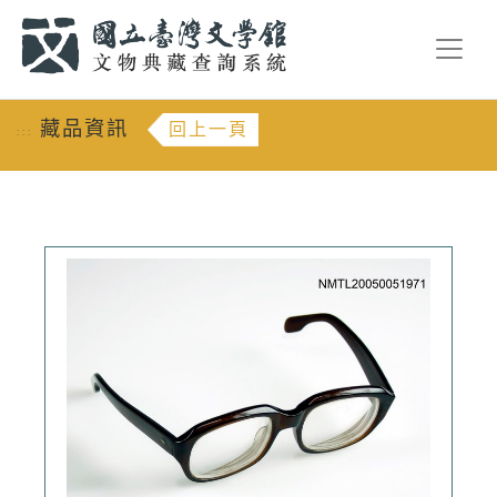
跳到主要內容
:::
藏品資訊
回上一頁
:::