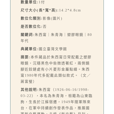
數量單位:
1付
尺寸大小(長*寬*高):
14.2*4.8cm
數位化類別:
影像(圖片)
是否數位化:
否
關鍵詞:
朱西甯｜朱青海｜塑膠眼鏡｜80
年代
典藏單位:
國立臺灣文學館
摘要:
本件藏品於朱西甯日常配戴之塑膠
眼鏡，沉穩黑色中些微透著紅，兩側鏡
腳近鉸鏈處有小片菱形金屬點綴。朱西
甯1980年代多配戴此類似款式。（文／
蔣富璧）
其他說明:
朱西甯（1926-06-16/1998-
03-22），本名為朱青海，祖籍為山東臨
朐，生長於江蘇宿遷，1949年隨軍隊來
台，在軍中持續創作發表作品，推展國