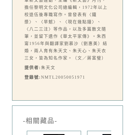
軍新文藝運動，主編《新文藝》月刊，
擔任黎明文化公司總編輯，1972年以上
校退伍後專職寫作。曾發表有〈鐵
漿〉、〈旱魃〉、〈現在幾點鐘〉、
〈八二三注〉等作品，以及多篇散文隨
筆，並留下遺作《華太平家傳》。朱西
甯1956年與翻譯家劉慕沙（劉惠美）結
婚，兩人育有朱天文、朱天心、朱天衣
三女，皆為知名作家。（文／蔣富璧）
提供者:
朱天文
登錄號:
NMTL20050051971
-相關藏品-