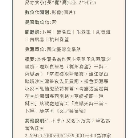
尺寸大小(長*寬*高):
38.2*90cm
數位化類別:
影像(圖片)
是否數位化:
否
關鍵詞:
卜寧｜無名氏｜朱西甯｜朱青海
｜白居易｜杭州春望
典藏單位:
國立臺灣文學館
摘要:
本件藏品為作家卜寧贈予朱西甯之
墨蹟，題以白居易〈杭州春望〉一詩，
內容為：「望海樓明照曙霞，護江堤白
踏晴沙。濤聲夜入伍員廟，柳色春藏蘇
小家。紅袖織綾誇柿蒂，青旗沽酒趁梨
花。誰開湖寺西南路，草綠裙腰一道
斜。」落款處題有：「白樂天詩一首、
卜寧」等字。（文／蔣富璧）
其他說明:
1.卜寧，又名卜乃夫，筆名為
無名氏。
2.NMTL20050051939-001~003為作家