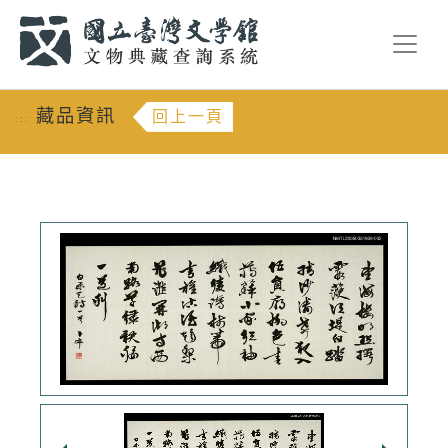
跳到主要內容
:::
藏品資訊
回上一頁
:::