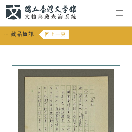
跳到主要內容
:::
藏品資訊
回上一頁
:::