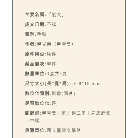
主要名稱:
「氣大」
成文日期:
不詳
類別:
手稿
作者:
尹光榮（尹雪曼）
原件與否:
原件
藏品層次:
單件
數量單位:
3張共3頁
尺寸大小(長*寬*高):
26.8*18.5cm
數位化類別:
影像(圖片)
是否數位化:
是
關鍵詞:
尹雪曼｜氣｜趙二呆｜屍居餘氣
｜中庸
典藏單位:
國立臺灣文學館