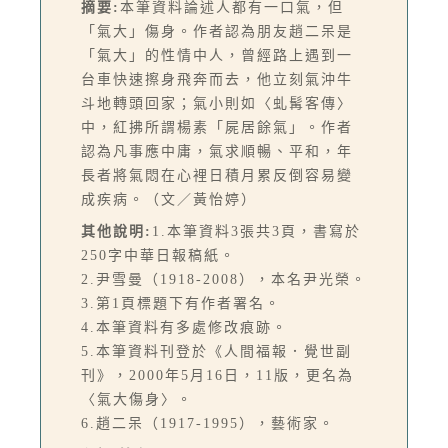
摘要:
本筆資料論述人都有一口氣，但
「氣大」傷身。作者認為朋友趙二呆是
「氣大」的性情中人，曾經路上遇到一
台車快速擦身飛奔而去，他立刻氣沖牛
斗地轉頭回家；氣小則如〈虬髯客傳〉
中，紅拂所謂楊素「屍居餘氣」。作者
認為凡事應中庸，氣求順暢、平和，年
長者將氣悶在心裡日積月累反倒容易變
成疾病。（文／黃怡婷）
其他說明:
1.本筆資料3張共3頁，書寫於
250字中華日報稿紙。
2.尹雪曼（1918-2008），本名尹光榮。
3.第1頁標題下有作者署名。
4.本筆資料有多處修改痕跡。
5.本筆資料刊登於《人間福報．覺世副
刊》，2000年5月16日，11版，更名為
〈氣大傷身〉。
6.趙二呆（1917-1995），藝術家。