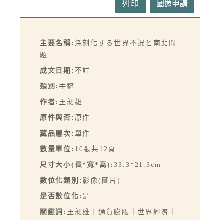
列印
主要名稱:
深刻化する世界不況と南北問
題
成文日期:
不詳
類別:
手稿
作者:
王昶雄
原件與否:
原件
藏品層次:
單件
數量單位:
10張共12頁
尺寸大小(長*寬*高):
33.3*21.3cm
數位化類別:
影像(圖片)
是否數位化:
是
關鍵詞:
王昶雄︱通貨膨脹｜世界經濟｜