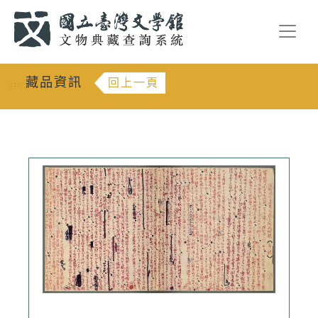
跳到主要內容
:::
藏品資訊
回上一頁
:::