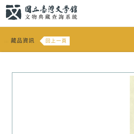
跳到主要內容
:::
藏品資訊
回上一頁
:::