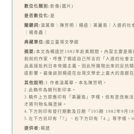
數位化類別:
影像(圖片)
是否數位化:
是
關鍵詞:
溫萬華｜陳芳明｜楊逵｜美麗島｜人道的社
｜楊青矗｜
典藏單位:
國立臺灣文學館
摘要:
本文為楊逵於1982年赴美期間，內容主要是
剝削的作家，呼應了楊逵自己所言的「人道的社會
品直接批判日本帝國主義，因此所展現出來的反抗
逵影響。最後談到楊逵在台灣文學史上最大的貢獻在
其他說明:
1.作者溫萬華，本名陳芳明。
2.此稿件為期刊影印本。
3.稿件上方原應印有「美麗島」字樣，但有塗改無
才將刊物名稱塗掉。
4.下方則印有發行期數及日期「105期 1982年9月1
5.左下方另印有「7」、右下方印有「4.」等字樣。
提供者:
楊建