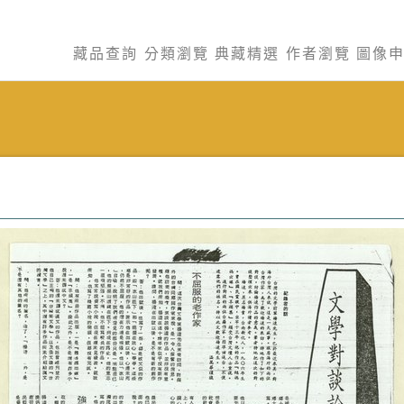
藏品查詢
分類瀏覽
典藏精選
作者瀏覽
圖像