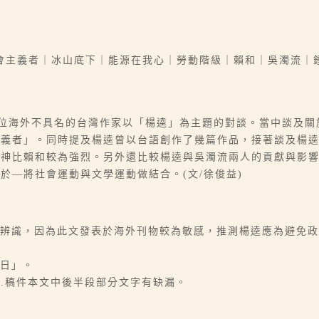
會主義者｜冰山底下｜能源在我心｜勞動階級｜賴和｜吳濁流｜
兩位海外不具名的台灣作家以「楊逵」為主題的對談。當中談及
主義者」。同時提及楊逵曾以台語創作了幾篇作品，接著談及楊
精神比賴和較為強烈。另外還比較楊逵與吳濁流兩人的貢獻與影
於—將社會運動與文學運動做結合。(文/徐俊益)
法辨識，因為此文發表於海外刊物較為敏感，推測楊逵應為避免
8日」。
6.稿件本文中後半段部分文字有缺漏。