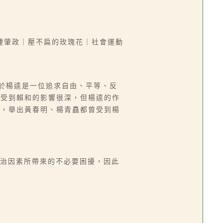
鍾肇政｜壓不扁的玫瑰花｜社會運動
關於楊逵是一位追求自由、平等、反
逵受到賴和的影響很深，但楊逵的作
響，舉出黃春明、楊青矗都曾受到楊
政治因素所帶來的不必要困擾，因此