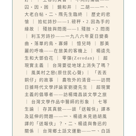
囚‧因‧困 ｜ 鏡和井 ｜ 二胡——一、
大老白帖‧二、隋先生臨終 ｜ 歷史的悲
愴 ｜ 拾虹詩抄——1.磅秤‧2.因為手的
緣故 ｜ 殘肢與悶雨——1.殘肢‧2.悶雨
｜ 利玉芳詩抄——一九八六年夏日變奏
曲‧落單的鳥‧寡婦 ｜ 憶兒時 ｜ 那美
麗的呼喚——在旅美的客機上 ｜ 楊逵先
生和大鄧伯花 ｜ 零彈(Zerodan) ｜ 超
現實主義 ｜ 台灣要從地球上消失了嗎？
｜ 風美村之戀(原住民心聲) ｜ 「丟丟
銅仔」的故事 ｜ 農牧外的清音——訪問
日據時代文學評論家劉捷先生 ｜ 超現實
主義的倡導者——訪楊熾昌談文學之旅
｜ 台灣文學作品中醫師的形象 ｜ 七等
生論 ｜ 存其真貌——談「送報伕」譯本
及延伸的問題——一、楊逵未見過胡風
譯的「送報伕」？‧二、楊逵與魯迅的
關係 ｜ 台灣鄉土話文運動——一、白話