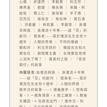
心儀 ｜ 許達然 ｜ 李魁賢 ｜ 利玉芳 ｜
陳秀喜 ｜ 劉捷 ｜ 陳永興 ｜ 來撒‧阿
給佑 ｜ 簡上仁 ｜ 張恒豪 ｜ 羊子喬 ｜
范亮石 ｜ 張信吉 ｜ 柴松林 ｜ 葉石濤
｜ 洪素麗 ｜ 林若嘉 ｜ 李獻章 ｜ 吳濁
流與我 ｜ 吳濁流十年祭——談「笠」的
創刊 ｜ 憶吳老——寫於濁流先生去世十
週年 ｜ 人間的界限 ｜ 不同的傷痕 ｜
鏡和井 ｜ 利玉芳詩抄 ｜ 楊逵先生和大
鄧伯花 ｜ 超現實主義 ｜ 台灣要從地球
上消失了嗎？ ｜ 風美村之戀 ｜ 「丟丟
銅仔」的故事
內容目次:
吳濁流與我 ｜ 吳濁流十年祭
——談「笠」的創刊 ｜ 憶吳老——寫於
濁流先生去世十週年 ｜ 人間的界限 ｜
進年兄的故事——1.隱龜進年‧2.挖角請
客‧3.一尾魚落鼎‧4.撿工課屎‧5.教後
生播田‧6.包袱丟出門‧7.進年兄，你
好！ ｜ 王谷的黃昏 ｜ 不同的傷痕——