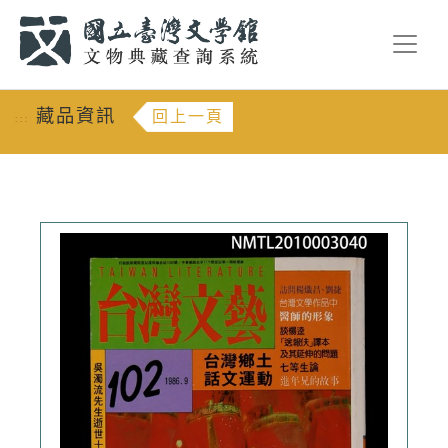
跳到主要內容
:::
藏品資訊
回上一頁
:::