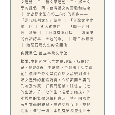
文運動‧二、新文學運動‧三、鄉土文
學的提倡‧四、台灣話文的實驗和結束
｜ 歷史從來沒有停止前進的脚步——
「當代批判文存」總序 ｜ 「台灣文學史
綱」序 ｜ 斯人獨憔悴——「四十五自
述」讀後 ｜ 土地還有歌可唱——讀向陽
的台語詩集「土地的歌」 ｜ 聽二林有感
｜ 給葉石濤先生的公開信
典藏單位:
國立臺灣文學館
摘要:
本期內容包含文稿29篇、詩稿17
篇、短語2篇。李獻章〈台灣鄉土話文運
動〉梳理台灣文學從白話文論戰到鄉土
話文運動的脈絡流變，介紹期間重要的
刊物及作家，詳實而細膩。張信吉〈七
等生論〉分析七等生〈我愛黑眼珠〉等
小說中的象徵與精神意涵，博引國際作
家對文學的觀點，論述交錯互涉，視野
開闊，值得一讀。本期有吳濁流逝世十