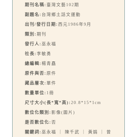
期刊名稱:
臺灣文藝102期
副題名:
台灣鄉土話文運動
出刊/發行日期:
西元1986年9月
類別:
期刊
發行人:
巫永福
社長:
李敏勇
總編輯:
楊青矗
原件與否:
原件
藏品層次:
單件
數量單位:
1冊
尺寸大小(長*寬*高):
20.8*15*1cm
數位化類別:
影像(圖片)
是否數位化:
否
關鍵詞:
巫永福 ｜ 陳千武 ｜ 黃娟 ｜ 曾