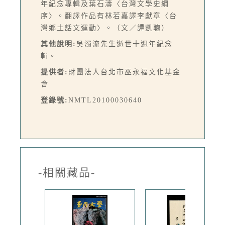
年紀念專輯及葉石濤〈台灣文學史綱
序〉。翻譯作品有林若嘉譯李獻章〈台
灣鄉土話文運動〉。（文／譚凱聰）
其他說明:
吳濁流先生逝世十週年紀念
輯。
提供者:
財團法人台北市巫永福文化基金
會
登錄號:
NMTL20100030640
-相關藏品-