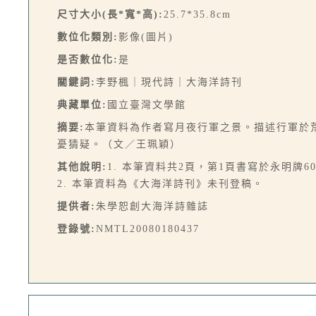
尺寸大小(長*寬*高):
25.7*35.8cm
數位化類別:
影像(圖片)
是否數位化:
是
關鍵詞:
李野楓｜現代詩｜大海洋詩刊
典藏單位:
國立臺灣文學館
摘要:
本筆資料為作者寫月夜行軍之景。描述行軍於
憂猜疑。（文／王珮穎）
其他說明:
1. 本筆資料共2頁，第1頁書寫於永明牌
2. 本筆資料為《大海洋詩刊》未刊登稿。
提供者:
朱學恕創大海洋詩雜誌
登錄號:
NMTL20080180437