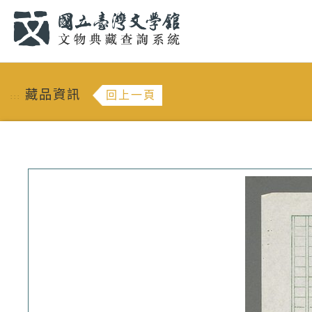
跳到主要內容
:::
藏品資訊
回上一頁
:::