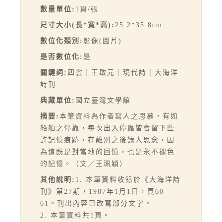
數量單位:
1頁/張
尺寸大小(長*寬*高):
25.2*35.8cm
數位化類別:
影像(圖片)
是否數位化:
是
關鍵詞:
四雲｜王啟元｜現代詩｜大海洋
詩刊
典藏單位:
國立臺灣文學館
摘要:
本筆資料為作者寫人之思慕，有如
船舶之停靠，每次出入停靠皆會留下些
許記憶痕跡，在離別之後讓人思念，因
為這既是對當地的回憶，也是永不褪色
的記憶。（文／王珮穎）
其他說明:
1. 本筆資料收錄於《大海洋詩
刊》第27期，1987年1月1日，頁60-
61。刊出內容已改寫部分文字。
2. 本筆資料共1頁。