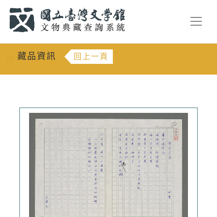
跳到主要內容
:::
藏品資訊
回上一頁
:::