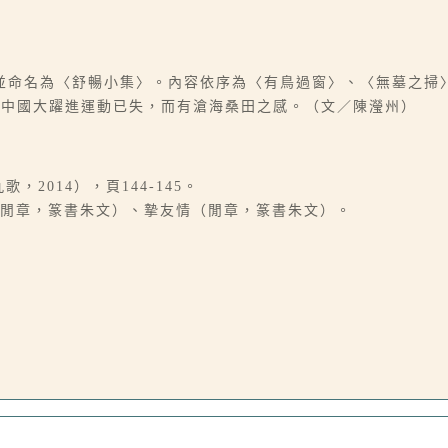
並命名為〈舒暢小集〉。內容依序為〈有鳥過窗〉、〈無墓之掃
因中國大躍進運動已失，而有滄海桑田之感。（文／陳瀅州）
2014），頁144-145。
（閒章，篆書朱文）、摯友情（閒章，篆書朱文）。