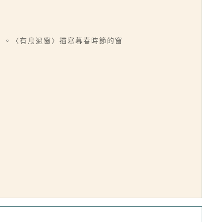
〉。〈有鳥過窗〉描寫暮春時節的窗