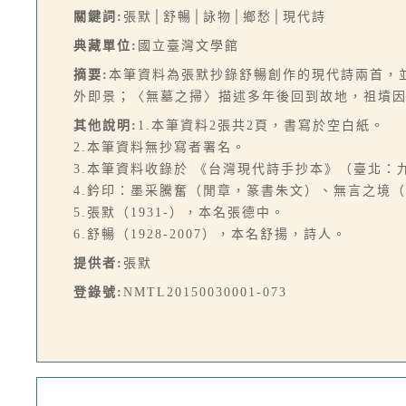
關鍵詞:
張默│舒暢│詠物│鄉愁│現代詩
典藏單位:
國立臺灣文學館
摘要:
本筆資料為張默抄錄舒暢創作的現代詩兩首，
外即景；〈無墓之掃〉描述多年後回到故地，祖墳
其他說明:
1.本筆資料2張共2頁，書寫於空白紙。
2.本筆資料無抄寫者署名。
3.本筆資料收錄於 《台灣現代詩手抄本》（臺北：九歌，
4.鈐印：墨采騰奮（閒章，篆書朱文）、無言之境
5.張默（1931-），本名張德中。
6.舒暢（1928-2007），本名舒揚，詩人。
提供者:
張默
登錄號:
NMTL20150030001-073