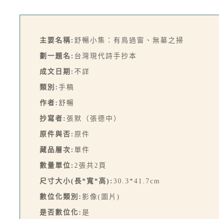
主要名稱:
舒暢小集：有鳥過窗、無墓之掃
劃一題名:
台灣現代詩手抄本
成文日期:
不詳
類別:
手稿
作者:
舒暢
抄寫者:
張默（張德中）
原件與否:
原件
藏品層次:
單件
數量單位:
2張共2頁
尺寸大小(長*寬*高):
30.3*41.7cm
數位化類別:
影像(圖片)
是否數位化:
是