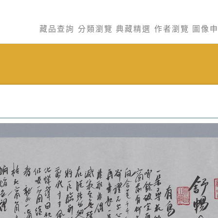
藏品查詢
分類瀏覽
典藏精選
作者瀏覽
圖像