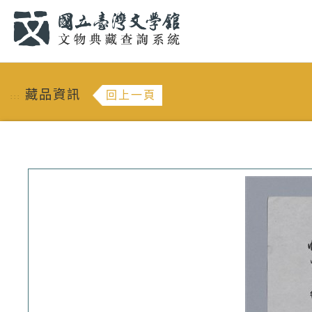
跳到主要內容
:::
藏品資訊
回上一頁
:::