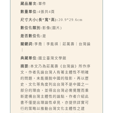
藏品層次:
單件
數量單位:
4張共4頁
尺寸大小(長*寬*高):
20.9*29.6cm
數位化類別:
影像(圖片)
是否數位化:
是
關鍵詞:
李喬｜李能祺｜莊萬壽｜台灣論
｜
典藏單位:
國立臺灣文學館
摘要:
本文乃為莊萬壽《台灣論》所作序
文。作者先論台灣人有著主體性不明確
的問題，未能擺脫中國的陰影，再以歷
史、文化等角度列出台灣不是中國之一
部分的理由，並得出台灣必需覺醒而重
新建構台灣主體性的論點。作者介紹此
書不僅提出理論性卓見，亦提供詳實可
行的策略以推動台灣文化主體性之建