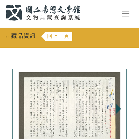
跳到主要內容
:::
藏品資訊
回上一頁
:::