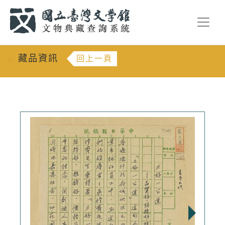
跳到主要內容
:::
藏品資訊
回上一頁
:::