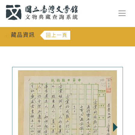
跳到主要內容
:::
藏品資訊
回上一頁
:::