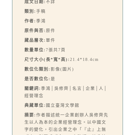
成文日期:
不詳
類別:
手稿
作者:
季鴻
原件與否:
原件
藏品層次:
單件
數量單位:
7張共7頁
尺寸大小(長*寬*高):
21.4*18.4cm
數位化類別:
影像(圖片)
是否數位化:
是
關鍵詞:
季鴻│吳修齊│名言│企業│人│
經營理念
典藏單位:
國立臺灣文學館
摘要:
作者描述統一企業創辦人吳修齊先
生以人為本的企業經營理念。以中國文
字的變化，引出企業之中「『止』上無