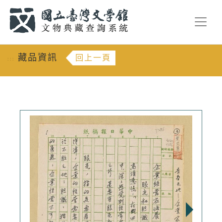
跳到主要內容
:::
藏品資訊
回上一頁
:::