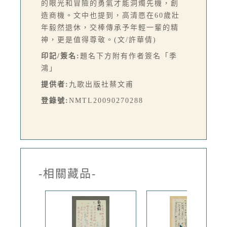
的眼光和冒險的勇氣才能洞燭先機，創
造商機。文中也提到，高清愿在60歲壯
年毅然退休，交棒傳承予年輕一輩的精
神，更是值得尊敬。(文/許華倩)
印記/簽名:
題名下方附有作者簽名「季
鴻」
提供者:
九歌出版社蔡文甫
登錄號:
NMTL20090270288
-相關藏品-