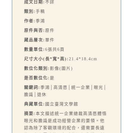
成文日期:
不詳
類別:
手稿
作者:
季鴻
原件與否:
原件
藏品層次:
單件
數量單位:
6張共6頁
尺寸大小(長*寬*高):
21.4*18.4cm
數位化類別:
影像(圖片)
是否數位化:
是
關鍵詞:
季鴻│高清愿│統一企業│眼光│
膽識│退休
典藏單位:
國立臺灣文學館
摘要:
本文描述統一企業總裁高清愿體悟
眼光和膽識是成功經營企業的要領。他
認為除了客觀環境的配合，還需要長遠