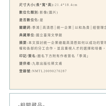
尺寸大小(長*寬*高):
21.4*18.4cm
數位化類別:
影像(圖片)
是否數位化:
是
關鍵詞:
季鴻│高清愿│統一企業│以和為貴│經營理
典藏單位:
國立臺灣文學館
摘要:
本文探討統一企業總裁高清愿如何以成功的管
權和各部的分工合作，並且重視人才的選擇和培養，
印記/簽名:
題名下方附有作者簽名「季鴻」
提供者:
九歌出版社蔡文甫
登錄號:
NMTL20090270287
-相關藏品-