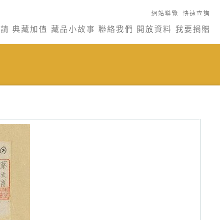
網站導覽
快速查詢
申請
典藏加值
藏品小故事
聯絡我們
開放資料
我要捐贈