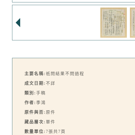
主要名稱:
祇問結果不問過程
成文日期:
不詳
類別:
手稿
作者:
季鴻
原件與否:
原件
藏品層次:
單件
數量單位:
7張共7頁