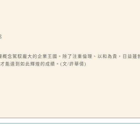
念
理概念駕馭龐大的企業王國。除了注重倫理、以和為貴，日益蓬
才能達到如此輝煌的成績。(文/許華倩)