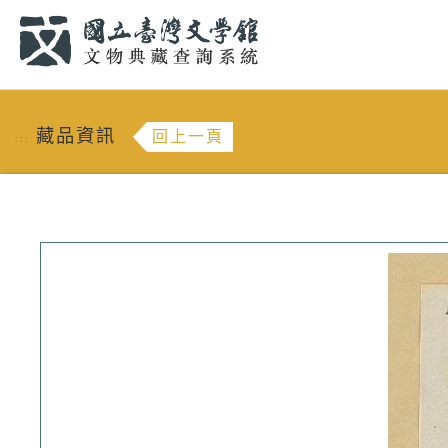
跳到主要內容
:::
藏品資訊
回上一頁
:::