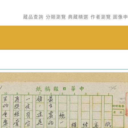
藏品查詢
分類瀏覽
典藏精選
作者瀏覽
圖像